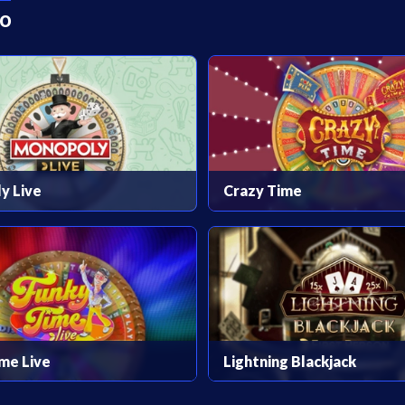
to
y Live
Crazy Time
me Live
Lightning Blackjack