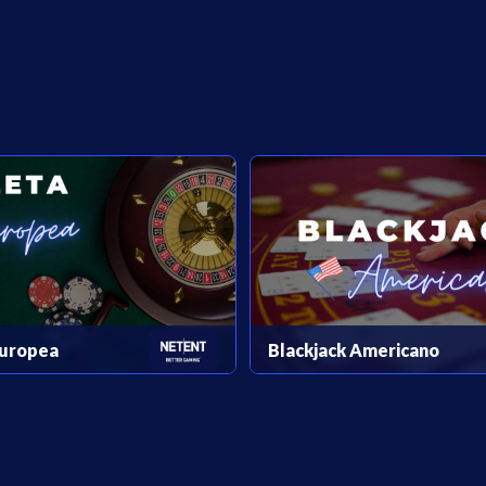
Europea
Blackjack Americano