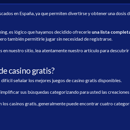
ados en España, ya que permiten divertirse y obtener una dosis de
ing, es lógico que hayamos decidido ofrecerle
una lista complet
pero también permitirle jugar sin necesidad de registrarse.
 en nuestro sitio, lea atentamente nuestro artículo para descubrir l
de casino gratis?
ifícil señalar los mejores juegos de casino gratis disponibles.
simplificar sus búsquedas categorizando para usted las creaciones
n los casinos gratis, generalmente puede encontrar cuatro categorí