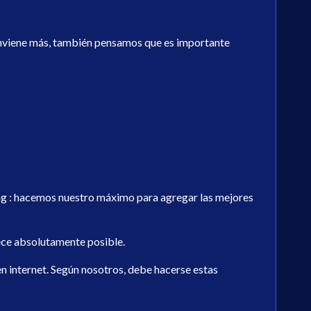
conviene más, también pensamos que es importante
g : hacemos nuestro máximo para agregar las mejores
ece absolutamente posible.
 en internet. Según nosotros, debe hacerse estas