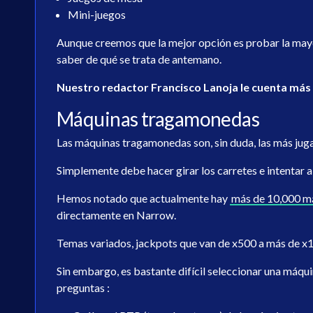
Mini-juegos
Aunque creemos que la mejor opción es probar la mayo
saber de qué se trata de antemano.
Nuestro redactor Francisco Lanoja le cuenta más
Máquinas tragamonedas
Las máquinas tragamonedas son, sin duda, las más jugad
Simplemente debe hacer girar los carretes e intentar
Hemos notado que actualmente hay
más de 10,000 m
directamente en Narrow.
Temas variados, jackpots que van de x500 a más de x
Sin embargo, es bastante difícil seleccionar una máqui
preguntas :