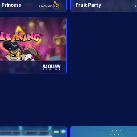
t Princess
Fruit Party