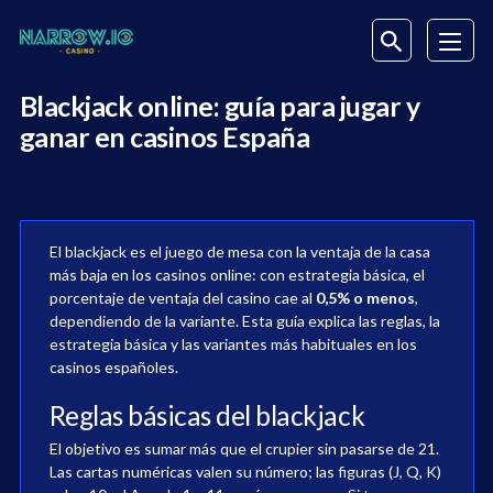
Blackjack online: guía para jugar y
ganar en casinos España
El blackjack es el juego de mesa con la ventaja de la casa
más baja en los casinos online: con estrategia básica, el
porcentaje de ventaja del casino cae al
0,5% o menos
,
dependiendo de la variante. Esta guía explica las reglas, la
estrategia básica y las variantes más habituales en los
casinos españoles.
Reglas básicas del blackjack
El objetivo es sumar más que el crupier sin pasarse de 21.
Las cartas numéricas valen su número; las figuras (J, Q, K)