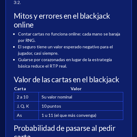
3:2.
Mitos y errores en el blackjack
online
Contar cartas no funciona online: cada mano se baraja
por RNG.
El seguro tiene un valor esperado negativo para el
jugador, casi siempre.
Guiarse por corazonadas en lugar de la estrategia
básica reduce el RTP real.
Valor de las cartas en el blackjack
Carta
Valor
2 a 10
Su valor nominal
J, Q, K
10 puntos
As
1 u 11 (el que más convenga)
Probabilidad de pasarse al pedir
carta