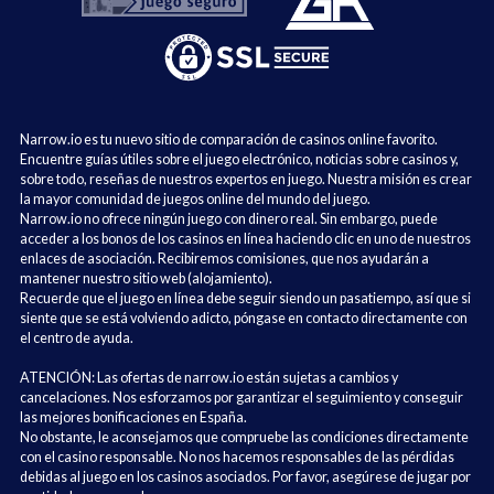
Narrow.io es tu nuevo sitio de comparación de casinos online favorito.
Encuentre guías útiles sobre el juego electrónico, noticias sobre casinos y,
sobre todo, reseñas de nuestros expertos en juego. Nuestra misión es crear
la mayor comunidad de juegos online del mundo del juego.
Narrow.io no ofrece ningún juego con dinero real. Sin embargo, puede
acceder a los bonos de los casinos en línea haciendo clic en uno de nuestros
enlaces de asociación. Recibiremos comisiones, que nos ayudarán a
mantener nuestro sitio web (alojamiento).
Recuerde que el juego en línea debe seguir siendo un pasatiempo, así que si
siente que se está volviendo adicto, póngase en contacto directamente con
el centro de ayuda.
ATENCIÓN: Las ofertas de narrow.io están sujetas a cambios y
cancelaciones. Nos esforzamos por garantizar el seguimiento y conseguir
las mejores bonificaciones en España.
No obstante, le aconsejamos que compruebe las condiciones directamente
con el casino responsable. No nos hacemos responsables de las pérdidas
debidas al juego en los casinos asociados. Por favor, asegúrese de jugar por