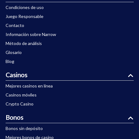
Condiciones de uso
Juego Responsable
Contacto
Información sobre Narrow
Método de análisis
Glosario
Blog
Casinos
Mejores casinos en línea
Casinos móviles
Crypto Casino
Bonos
Bonos sin depósito
Mejores bonos de casino