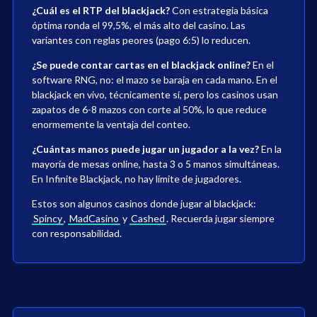
¿Cuál es el RTP del blackjack?
Con estrategia básica
óptima ronda el 99,5%, el más alto del casino. Las
variantes con reglas peores (pago 6:5) lo reducen.
¿Se puede contar cartas en el blackjack online?
En el
software RNG, no: el mazo se baraja en cada mano. En el
blackjack en vivo, técnicamente sí, pero los casinos usan
zapatos de 6-8 mazos con corte al 50%, lo que reduce
enormemente la ventaja del conteo.
¿Cuántas manos puede jugar un jugador a la vez?
En la
mayoría de mesas online, hasta 3 o 5 manos simultáneas.
En Infinite Blackjack, no hay límite de jugadores.
Estos son algunos casinos donde jugar al blackjack:
Spincy
,
MadCasino
y
Cashed
. Recuerda jugar siempre
con responsabilidad.