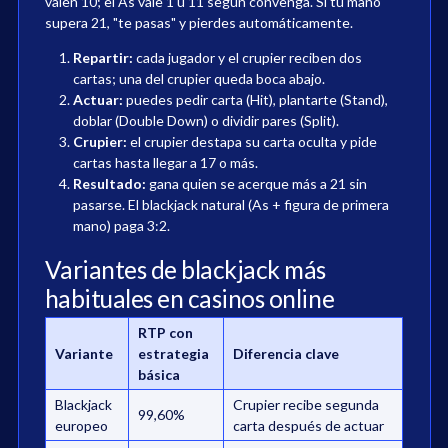
valen 10; el As vale 1 u 11 según convenga. Si tu mano
supera 21, "te pasas" y pierdes automáticamente.
Repartir:
cada jugador y el crupier reciben dos
cartas; una del crupier queda boca abajo.
Actuar:
puedes pedir carta (Hit), plantarte (Stand),
doblar (Double Down) o dividir pares (Split).
Crupier:
el crupier destapa su carta oculta y pide
cartas hasta llegar a 17 o más.
Resultado:
gana quien se acerque más a 21 sin
pasarse. El blackjack natural (As + figura de primera
mano) paga 3:2.
Variantes de blackjack más
habituales en casinos online
RTP con
Variante
estrategia
Diferencia clave
básica
Blackjack
Crupier recibe segunda
99,60%
europeo
carta después de actuar