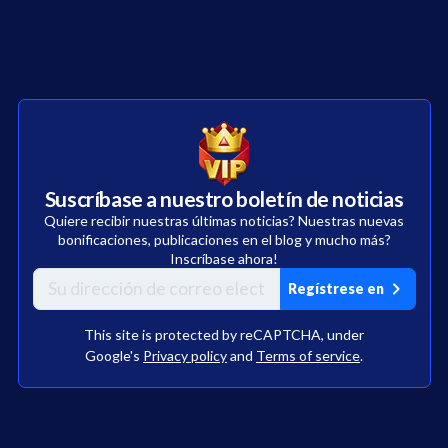
Suscríbase a nuestro boletín de noticias
Quiere recibir nuestras últimas noticias? Nuestras nuevas
bonificaciones, publicaciones en el blog y mucho más?
Inscríbase ahora!
Regístrese en
This site is protected by reCAPTCHA, under
Google's
Privacy policy
and
Terms of service
.