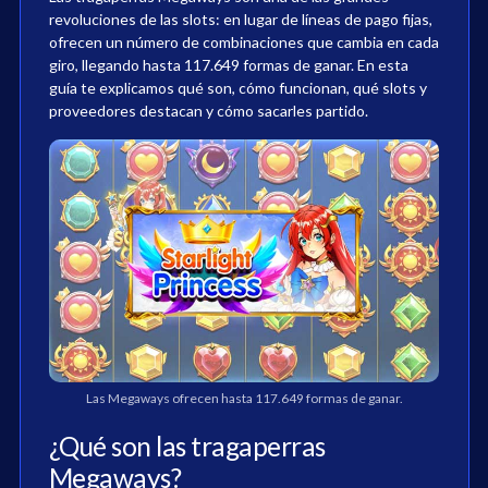
revoluciones de las slots: en lugar de líneas de pago fijas,
ofrecen un número de combinaciones que cambia en cada
giro, llegando hasta 117.649 formas de ganar. En esta
guía te explicamos qué son, cómo funcionan, qué slots y
proveedores destacan y cómo sacarles partido.
Las Megaways ofrecen hasta 117.649 formas de ganar.
¿Qué son las tragaperras
Megaways?