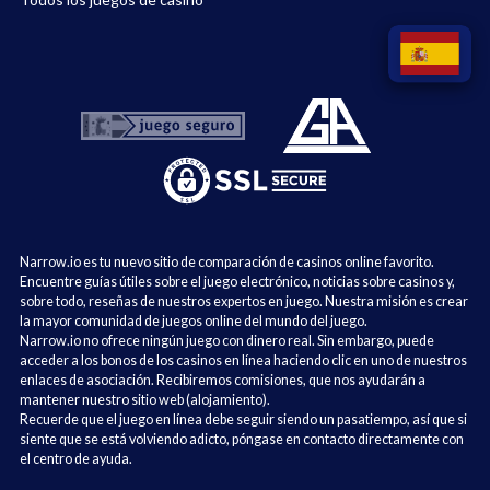
Narrow.io es tu nuevo sitio de comparación de casinos online favorito.
Encuentre guías útiles sobre el juego electrónico, noticias sobre casinos y,
sobre todo, reseñas de nuestros expertos en juego. Nuestra misión es crear
la mayor comunidad de juegos online del mundo del juego.
Narrow.io no ofrece ningún juego con dinero real. Sin embargo, puede
acceder a los bonos de los casinos en línea haciendo clic en uno de nuestros
enlaces de asociación. Recibiremos comisiones, que nos ayudarán a
mantener nuestro sitio web (alojamiento).
Recuerde que el juego en línea debe seguir siendo un pasatiempo, así que si
siente que se está volviendo adicto, póngase en contacto directamente con
el centro de ayuda.