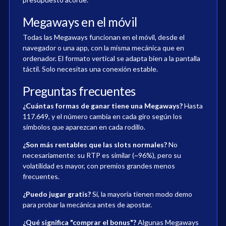
Megaways en el móvil
Todas las Megaways funcionan en el móvil, desde el
navegador o una app, con la misma mecánica que en
ordenador. El formato vertical se adapta bien a la pantalla
táctil. Solo necesitas una conexión estable.
Preguntas frecuentes
¿Cuántas formas de ganar tiene una Megaways?
Hasta
117.649, y el número cambia en cada giro según los
símbolos que aparezcan en cada rodillo.
¿Son más rentables que las slots normales?
No
necesariamente: su RTP es similar (~96%), pero su
volatilidad es mayor, con premios grandes menos
frecuentes.
¿Puedo jugar gratis?
Sí, la mayoría tienen modo demo
para probar la mecánica antes de apostar.
¿Qué significa "comprar el bonus"?
Algunas Megaways