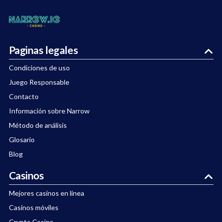
Paginas legales
Condiciones de uso
Juego Responsable
Contacto
Información sobre Narrow
Método de análisis
Glosario
Blog
Casinos
Mejores casinos en línea
Casinos móviles
Crypto Casino