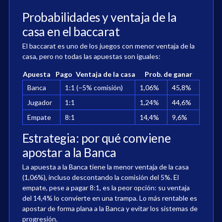
Probabilidades y ventaja de la
casa en el baccarat
El baccarat es uno de los juegos con menor ventaja de la
casa, pero no todas las apuestas son iguales:
Apuesta
Pago
Ventaja de la casa
Prob. de ganar
Banca
1:1 (−5% comisión)
1,06%
45,8%
Jugador
1:1
1,24%
44,6%
Empate
8:1
14,4%
9,6%
Estrategia: por qué conviene
apostar a la Banca
La apuesta a la Banca tiene la menor ventaja de la casa
(1,06%), incluso descontando la comisión del 5%. El
empate, pese a pagar 8:1, es la peor opción: su ventaja
del 14,4% lo convierte en una trampa. Lo más rentable es
apostar de forma plana a la Banca y evitar los sistemas de
progresión.