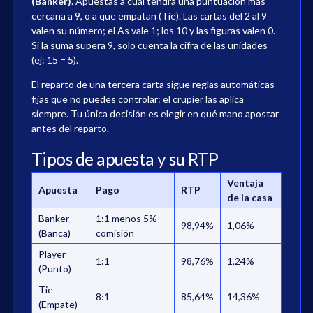
(Banker)
. Apuestas a cuál tendrá una puntuación más
cercana a 9, o a que empatan (Tie). Las cartas del 2 al 9
valen su número; el As vale 1; los 10 y las figuras valen 0.
Si la suma supera 9, solo cuenta la cifra de las unidades
(ej: 15 = 5).
El reparto de una tercera carta sigue reglas automáticas
fijas que no puedes controlar: el crupier las aplica
siempre. Tu única decisión es elegir en qué mano apostar
antes del reparto.
Tipos de apuesta y su RTP
Ventaja
Apuesta
Pago
RTP
de la casa
Banker
1:1 menos 5%
98,94%
1,06%
(Banca)
comisión
Player
1:1
98,76%
1,24%
(Punto)
Tie
8:1
85,64%
14,36%
(Empate)