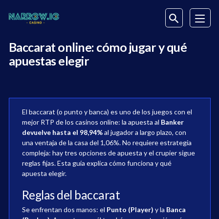
Baccarat online: cómo jugar y qué
apuestas elegir
El baccarat (o punto y banca) es uno de los juegos con el
mejor RTP de los casinos online: la apuesta al
Banker
devuelve hasta el 98,94%
al jugador a largo plazo, con
una ventaja de la casa del 1,06%. No requiere estrategia
compleja: hay tres opciones de apuesta y el crupier sigue
reglas fijas. Esta guía explica cómo funciona y qué
apuesta elegir.
Reglas del baccarat
Se enfrentan dos manos: el
Punto (Player)
y la
Banca