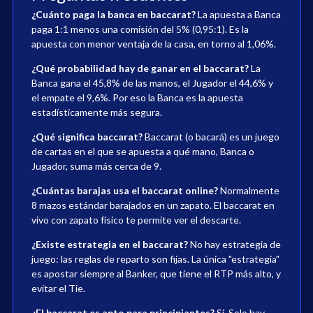
¿Cuánto paga la banca en baccarat?
La apuesta a Banca
paga 1:1 menos una comisión del 5% (0,95:1). Es la
apuesta con menor ventaja de la casa, en torno al 1,06%.
¿Qué probabilidad hay de ganar en el baccarat?
La
Banca gana el 45,8% de las manos, el Jugador el 44,6% y
el empate el 9,6%. Por eso la Banca es la apuesta
estadísticamente más segura.
¿Qué significa baccarat?
Baccarat (o bacará) es un juego
de cartas en el que se apuesta a qué mano, Banca o
Jugador, suma más cerca de 9.
¿Cuántas barajas usa el baccarat online?
Normalmente
8 mazos estándar barajados en un zapato. El baccarat en
vivo con zapato físico te permite ver el descarte.
¿Existe estrategia en el baccarat?
No hay estrategia de
juego: las reglas de reparto son fijas. La única "estrategia"
es apostar siempre al Banker, que tiene el RTP más alto, y
evitar el Tie.
¿El baccarat es apto para principiantes?
Sí. Solo hay