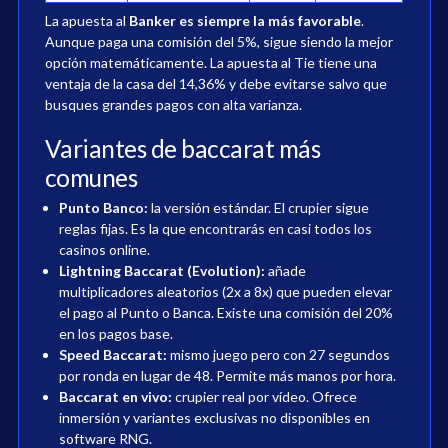
La apuesta al
Banker es siempre la más favorable
.
Aunque paga una comisión del 5%, sigue siendo la mejor
opción matemáticamente. La apuesta al Tie tiene una
ventaja de la casa del 14,36% y debe evitarse salvo que
busques grandes pagos con alta varianza.
Variantes de baccarat más
comunes
Punto Banco:
la versión estándar. El crupier sigue
reglas fijas. Es la que encontrarás en casi todos los
casinos online.
Lightning Baccarat (Evolution):
añade
multiplicadores aleatorios (2x a 8x) que pueden elevar
el pago al Punto o Banca. Existe una comisión del 20%
en los pagos base.
Speed Baccarat:
mismo juego pero con 27 segundos
por ronda en lugar de 48. Permite más manos por hora.
Baccarat en vivo:
crupier real por vídeo. Ofrece
inmersión y variantes exclusivas no disponibles en
software RNG.