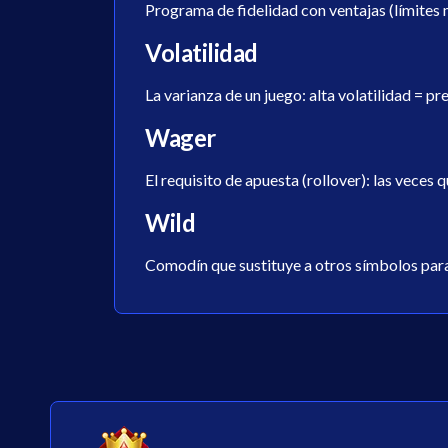
Programa de fidelidad con ventajas (límites 
Volatilidad
La varianza de un juego: alta volatilidad = 
Wager
El requisito de apuesta (rollover): las veces 
Wild
Comodín que sustituye a otros símbolos pa