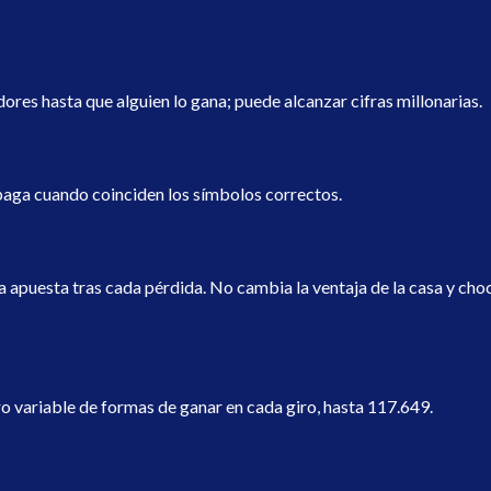
ores hasta que alguien lo gana; puede alcanzar cifras millonarias.
paga cuando coinciden los símbolos correctos.
a apuesta tras cada pérdida. No cambia la ventaja de la casa y choc
variable de formas de ganar en cada giro, hasta 117.649.