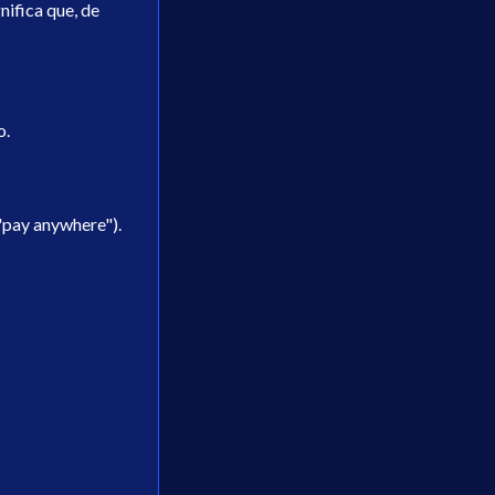
nifica que, de
o.
"pay anywhere").