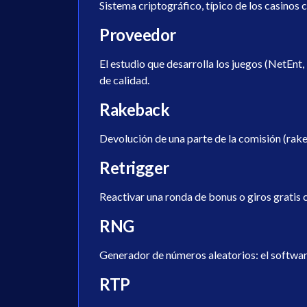
Sistema criptográfico, típico de los casinos c
Proveedor
El estudio que desarrolla los juegos (NetEnt
de calidad.
Rakeback
Devolución de una parte de la comisión (rake
Retrigger
Reactivar una ronda de bonus o giros gratis 
RNG
Generador de números aleatorios: el software
RTP