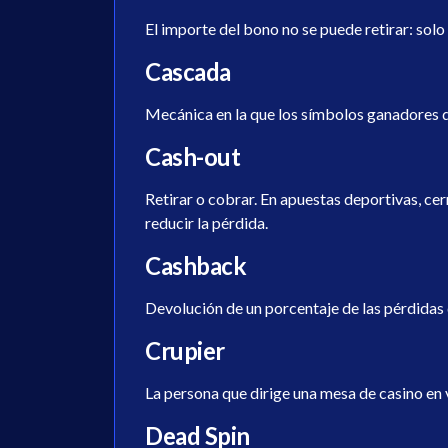
El importe del bono no se puede retirar: solo
Cascada
Mecánica en la que los símbolos ganadores 
Cash-out
Retirar o cobrar. En apuestas deportivas, cer
reducir la pérdida.
Cashback
Devolución de un porcentaje de las pérdidas 
Crupier
La persona que dirige una mesa de casino en vi
Dead Spin