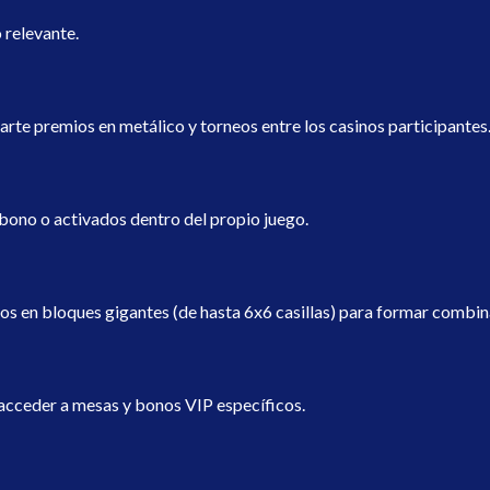
 relevante.
rte premios en metálico y torneos entre los casinos participantes
bono o activados dentro del propio juego.
s en bloques gigantes (de hasta 6x6 casillas) para formar combin
 acceder a mesas y bonos VIP específicos.