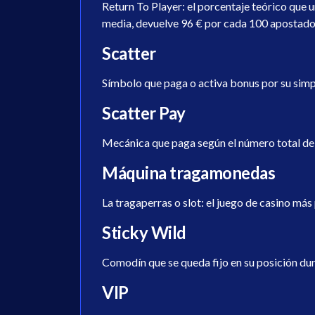
Return To Player: el porcentaje teórico que u
media, devuelve 96 € por cada 100 apostado
Scatter
Símbolo que paga o activa bonus por su simple
Scatter Pay
Mecánica que paga según el número total de 
Máquina tragamonedas
La tragaperras o slot: el juego de casino más
Sticky Wild
Comodín que se queda fijo en su posición dur
VIP