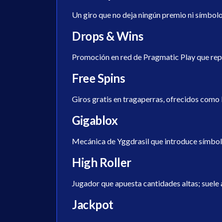
Un giro que no deja ningún premio ni símbolo
Drops & Wins
Promoción en red de Pragmatic Play que repa
Free Spins
Giros gratis en tragaperras, ofrecidos como 
Gigablox
Mecánica de Yggdrasil que introduce símbolo
High Roller
Jugador que apuesta cantidades altas; suele
Jackpot