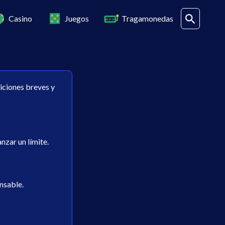
Casino
Juegos
Tragamonedas
niciones breves y
nzar un límite.
onsable.