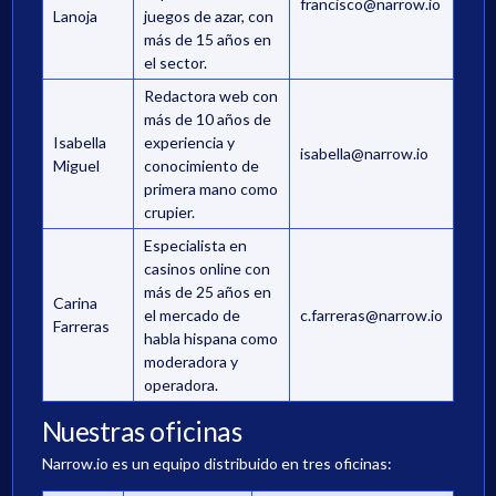
francisco@narrow.io
Lanoja
juegos de azar, con
más de 15 años en
el sector.
Redactora web con
más de 10 años de
Isabella
experiencia y
isabella@narrow.io
Miguel
conocimiento de
primera mano como
crupier.
Especialista en
casinos online con
más de 25 años en
Carina
el mercado de
c.farreras@narrow.io
Farreras
habla hispana como
moderadora y
operadora.
Nuestras oficinas
Narrow.io es un equipo distribuido en tres oficinas: