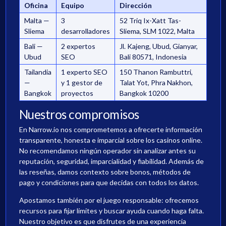
Oficina
Equipo
Dirección
Malta —
3
52 Triq Ix-Xatt Tas-
Sliema
desarrolladores
Sliema, SLM 1022, Malta
Bali —
2 expertos
Jl. Kajeng, Ubud, Gianyar,
Ubud
SEO
Bali 80571, Indonesia
Tailandia
1 experto SEO
150 Thanon Rambuttri,
—
y 1 gestor de
Talat Yot, Phra Nakhon,
Bangkok
proyectos
Bangkok 10200
Nuestros compromisos
En Narrow.io nos comprometemos a ofrecerte información
transparente, honesta e imparcial sobre los casinos online.
No recomendamos ningún operador sin analizar antes su
reputación, seguridad, imparcialidad y fiabilidad. Además de
las reseñas, damos contexto sobre bonos, métodos de
pago y condiciones para que decidas con todos los datos.
Apostamos también por el juego responsable: ofrecemos
recursos para fijar límites y buscar ayuda cuando haga falta.
Nuestro objetivo es que disfrutes de una experiencia