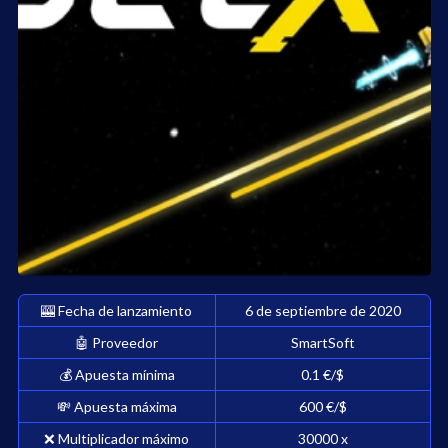
¡Inicia JetX y juega gratis!
🎰
Fecha de lanzamiento
6 de septiembre de 2020
🤖
Proveedor
SmartSoft
💰
Apuesta mínima
0.1 €/$
💸
Apuesta máxima
600 €/$
❌
Multiplicador máximo
30000
x