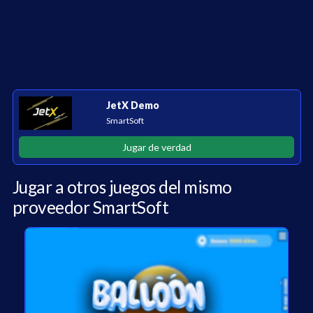
JetX Demo
SmartSoft
Jugar de verdad
Jugar a otros juegos del mismo
proveedor SmartSoft