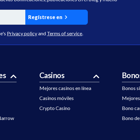
Regístrese en
le's
Privacy policy
and
Terms of service
.
es
Casinos
Bono
Mejores casinos en línea
Bonos si
Casinos móviles
Mejores
Crypto Casino
Bono ca
Narrow
Bono de 