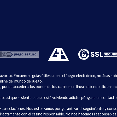
avorito. Encuentre guías útiles sobre el juego electrónico, noticias s
nline del mundo del juego.
, puede acceder a los bonos de los casinos en línea haciendo clic en u
o, así que si siente que se está volviendo adicto, póngase en contact
 cancelaciones. Nos esforzamos por garantizar el seguimiento y conseg
rectamente con el casino responsable. No nos hacemos responsables de