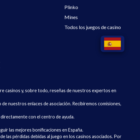
Plinko
Mines
Todos los juegos de casino
obre casinos y, sobre todo, reseñas de nuestros expertos en
no de nuestros enlaces de asociación. Recibiremos comisiones,
o directamente con el centro de ayuda.
uir las mejores bonificaciones en España.
 las pérdidas debidas al juego en los casinos asociados. Por