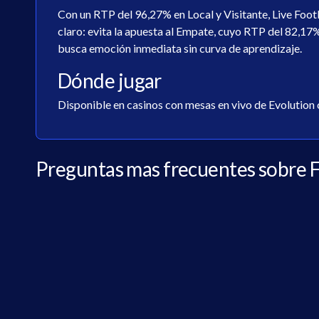
Con un RTP del 96,27% en Local y Visitante, Live Footba
claro: evita la apuesta al Empate, cuyo RTP del 82,17
busca emoción inmediata sin curva de aprendizaje.
Dónde jugar
Disponible en casinos con mesas en vivo de Evolutio
Preguntas mas frecuentes sobre F