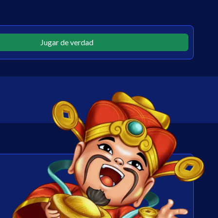
Jugar de verdad