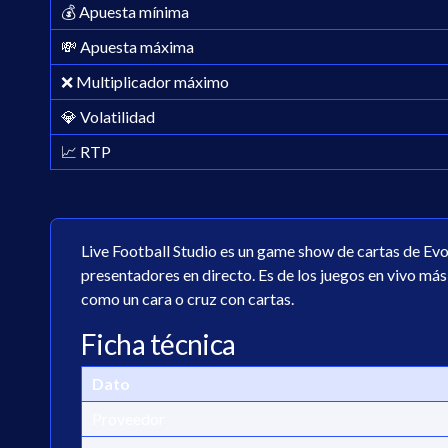
💰
Apuesta mínima
💸
Apuesta máxima
❌
Multiplicador máximo
💎
Volatilidad
📈
RTP
Live Football Studio es un game show de cartas de Evo
presentadores en directo. Es de los juegos en vivo más 
como un cara o cruz con cartas.
Ficha técnica
Dato
Proveedor