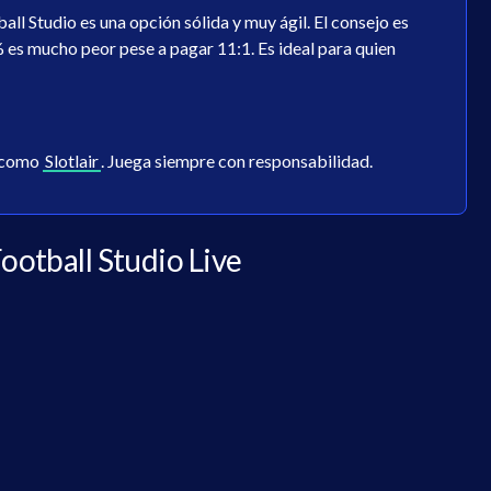
ll Studio es una opción sólida y muy ágil. El consejo es
% es mucho peor pese a pagar 11:1. Es ideal para quien
n como
Slotlair
. Juega siempre con responsabilidad.
ootball Studio Live