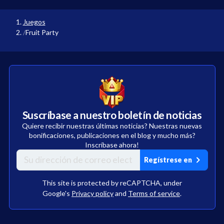
Juegos
Fruit Party
Suscríbase a nuestro boletín de noticias
Quiere recibir nuestras últimas noticias? Nuestras nuevas
bonificaciones, publicaciones en el blog y mucho más?
Inscríbase ahora!
Regístrese en
This site is protected by reCAPTCHA, under
Google's
Privacy policy
and
Terms of service
.