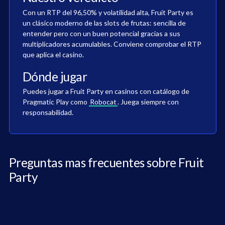
Con un RTP del 96,50% y volatilidad alta, Fruit Party es
un clásico moderno de las slots de frutas: sencilla de
entender pero con un buen potencial gracias a sus
multiplicadores acumulables. Conviene comprobar el RTP
que aplica el casino.
Dónde jugar
Puedes jugar a Fruit Party en casinos con catálogo de
Pragmatic Play como
Robocat
. Juega siempre con
responsabilidad.
Preguntas mas frecuentes sobre Fruit
Party