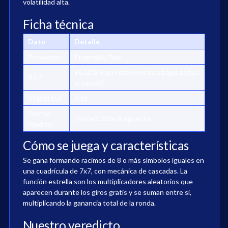
volatilidad alta.
Ficha técnica
Dato
Detalle
Proveedor
Pragmatic Play
96,50% (con versiones más bajas según
RTP
el casino)
Volatilidad
Alta
Premio
Hasta 5.000x la apuesta
máximo
Cómo se juega y características
Se gana formando racimos de 8 o más símbolos iguales en
una cuadrícula de 7x7, con mecánica de cascadas. La
función estrella son los multiplicadores aleatorios que
aparecen durante los giros gratis y se suman entre sí,
multiplicando la ganancia total de la ronda.
Nuestro veredicto