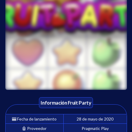
¡Juega gratis en Fruit Party!
Información
Fruit Party
🎰
Fecha de lanzamiento
28 de mayo de 2020
🤖
Proveedor
Pragmatic Play