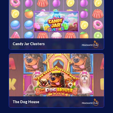
Candy Jar Clusters
The Dog House