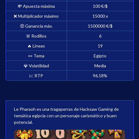
💸
Apuesta máxima
100 €/$
❌
Multiplicador máximo
15000
x
🤑
Ganancia máx.
1500000 €/$
🚨
Rodillos
6
🔥
Líneas
19
👀
Tema
Egipto
💎
Volatilidad
Media
📈
RTP
96.18
%
Le Pharaoh es una tragaperras de Hacksaw Gaming de
temática egipcia con un personaje carismático y buen
potencial.