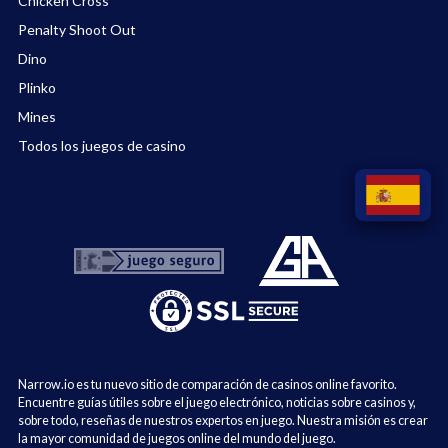
Chicken Cross
Penalty Shoot Out
Dino
Plinko
Mines
Todos los juegos de casino
Narrow.io es tu nuevo sitio de comparación de casinos online favorito.
Encuentre guías útiles sobre el juego electrónico, noticias sobre casinos y,
sobre todo, reseñas de nuestros expertos en juego. Nuestra misión es crear
la mayor comunidad de juegos online del mundo del juego.