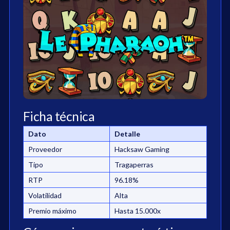
Ficha técnica
Dato
Detalle
Proveedor
Hacksaw Gaming
Tipo
Tragaperras
RTP
96.18%
Volatilidad
Alta
Premio máximo
Hasta 15.000x