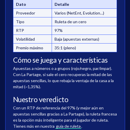
Dato
Detalle
Proveedor
Varios (NetEnt, Evolution…)
Tipo
Ruleta de un cero
RTP
97%
Volatilidad
Baja (apuestas externas)
Premio máximo
35:1 (pleno)
Cómo se juega y características
Apuestas a números o a grupos (rojo/negro, par/impar).
Con La Partage, si sale el cero recuperas la mitad de las
apuestas sencillas, lo que rebaja la ventaja de la casa a la
mitad (~1,35%).
Nuestro veredicto
Con un RTP de referencia del 97% (y mejor aún en
apuestas sencillas gracias a La Partage), la ruleta francesa
es la opción más inteligente para el jugador de ruleta.
Tienes más en nuestra
guía de ruleta
.