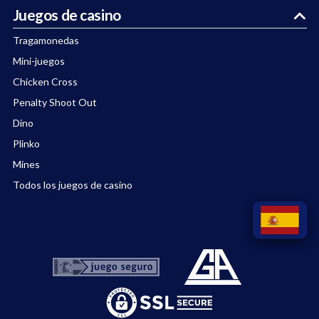
Juegos de casino
Tragamonedas
Mini-juegos
Chicken Cross
Penalty Shoot Out
Dino
Plinko
Mines
Todos los juegos de casino