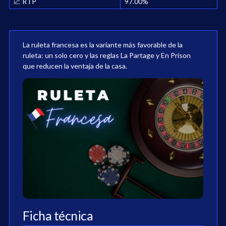
📈
RTP
97.00
%
La ruleta francesa es la variante más favorable de la
ruleta: un solo cero y las reglas La Partage y En Prison
que reducen la ventaja de la casa.
Ficha técnica