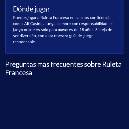
Dónde jugar
Puedes jugar a Ruleta Francesa en casinos con licencia
como
Alf Casino
. Juega siempre con responsabilidad; el
juego online es solo para mayores de 18 años. Si deja de
ser diversión, consulta nuestra guía de
juego
responsable
.
Preguntas mas frecuentes sobre Ruleta
Francesa