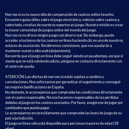
Narrow.io es tu nuevo sitio de comparación de casinos online favorito.
Encuentre guías útiles sobre el juego electrónico, noticias sobre casinos y,
sobre todo, reseñas de nuestros expertos en juego. Nuestra misión es crear
la mayor comunidad de juegos online del mundo del juego.
Narrow.io no ofrece ningún juego con dinero real. Sin embargo, puede
acceder a los bonos de los casinos en línea haciendo clic en uno de nuestros
enlaces de asociación. Recibiremos comisiones, que nos ayudarán a
mantener nuestro sitio web (alojamiento).
Recuerde que el juego en línea debe seguir siendo un pasatiempo, así que si
siente que se está volviendo adicto, póngase en contacto directamente con
el centro de ayuda.
ATENCIÓN: Las ofertas de narrow.io están sujetas a cambios y
cancelaciones. Nos esforzamos por garantizar el seguimiento y conseguir
las mejores bonificaciones en España.
No obstante, le aconsejamos que compruebe las condiciones directamente
con el casino responsable. No nos hacemos responsables de las pérdidas
debidas al juego en los casinos asociados. Por favor, asegúrese de jugar por
cantidades que pueda pagar.
Le aconsejamos encarecidamente que compruebe las leyes de juego de su
país o jurisdicción.
El juego en línea sólo está disponible para personas mayores de edad (18
años).