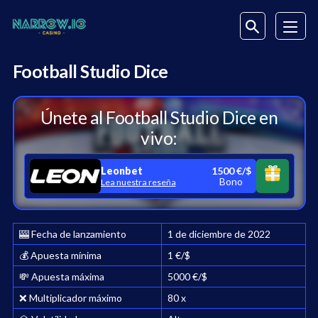
Football Studio Dice
Únete al Football Studio Dice en
vivo
:
Leonbet
1500 €/$
Bono
Lea nuestra reseña
🎰
Fecha de lanzamiento
1 de diciembre de 2022
💰
Apuesta mínima
1 €/$
💸
Apuesta máxima
5000 €/$
❌
Multiplicador máximo
80
x