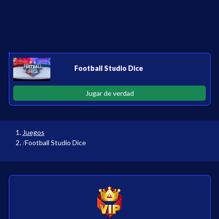
Football Studio Dice
Jugar de verdad
Juegos
Football Studio Dice