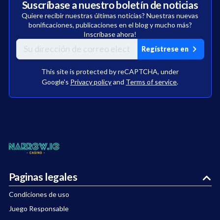
Suscríbase a nuestro boletín de noticias
Quiere recibir nuestras últimas noticias? Nuestras nuevas
bonificaciones, publicaciones en el blog y mucho más?
Inscríbase ahora!
Regístrese en
This site is protected by reCAPTCHA, under
Google's
Privacy policy
and
Terms of service
.
Paginas legales
Condiciones de uso
Juego Responsable