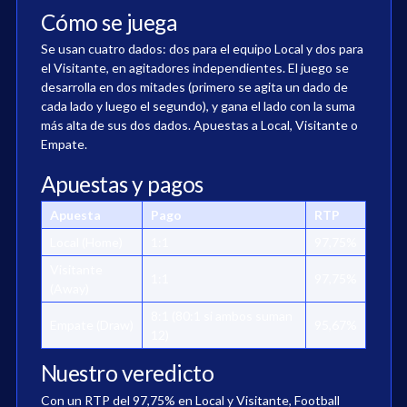
Cómo se juega
Se usan cuatro dados: dos para el equipo Local y dos para
el Visitante, en agitadores independientes. El juego se
desarrolla en dos mitades (primero se agita un dado de
cada lado y luego el segundo), y gana el lado con la suma
más alta de sus dos dados. Apuestas a Local, Visitante o
Empate.
Apuestas y pagos
Apuesta
Pago
RTP
Local (Home)
1:1
97,75%
Visitante
1:1
97,75%
(Away)
8:1 (80:1 si ambos suman
Empate (Draw)
95,67%
12)
Nuestro veredicto
Con un RTP del 97,75% en Local y Visitante, Football