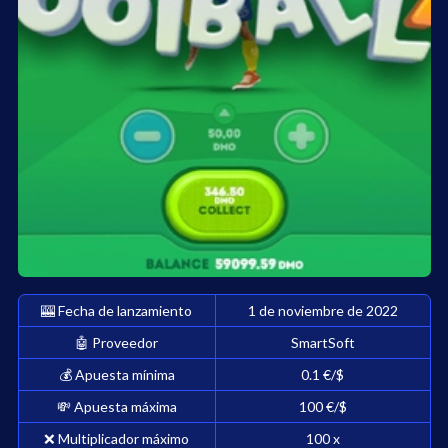
¡Inicia FootballX y juega gratis!
🎰
Fecha de lanzamiento
1 de noviembre de 2022
🤖
Proveedor
SmartSoft
💰
Apuesta mínima
0.1 €/$
💸
Apuesta máxima
100 €/$
❌
Multiplicador máximo
100
x