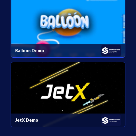
Balloon Demo
JetX Demo