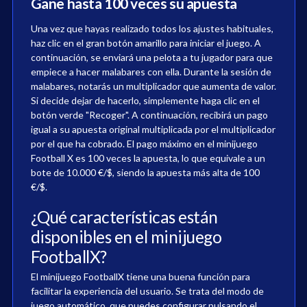
Gane hasta 100 veces su apuesta
Una vez que hayas realizado todos los ajustes habituales,
haz clic en el gran botón amarillo para iniciar el juego. A
continuación, se enviará una pelota a tu jugador para que
empiece a hacer malabares con ella. Durante la sesión de
malabares, notarás un multiplicador que aumenta de valor.
Si decide dejar de hacerlo, simplemente haga clic en el
botón verde "Recoger". A continuación, recibirá un pago
igual a su apuesta original multiplicada por el multiplicador
por el que ha cobrado. El pago máximo en el minijuego
Football X es 100 veces la apuesta, lo que equivale a un
bote de 10.000 €/$, siendo la apuesta más alta de 100
€/$.
¿Qué características están
disponibles en el minijuego
FootballX?
El minijuego FootballX tiene una buena función para
facilitar la experiencia del usuario. Se trata del modo de
juego automático, que puedes configurar pulsando el