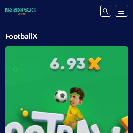
FootballX
Jugar en vivo con un BONO EXCLUSIVO