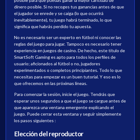
posible para que puedas ganar la mayor cantidad de
dinero posible. Si no recoges tus ganancias antes de que
el jugador se enrede y se caiga (lo que ocurrirá
inevitablemente), tu juego habrá terminado, lo que
significa que habrás perdido tu apuesta.
No es necesario ser un experto en fútbol ni conocer las
reglas del juego para jugar. Tampoco es necesario tener
experiencia en juegos de casino. De hecho, este título de
SmartSoft Gaming es apto para todos los perfiles de
usuario; aficionados al fútbol o no, jugadores
experimentados o completos principiantes. Todo lo que
necesitas para empezar es un buen tutorial. Y eso es lo
que ofrecemos en las próximas líneas.
Para comenzar la sesión, inicie el juego. Tendrás que
esperar unos segundos a que el juego se cargue antes de
que aparezca una ventana emergente explicando el
juego. Puede cerrar esta ventana y seguir simplemente
los pasos siguientes :
Elección del reproductor