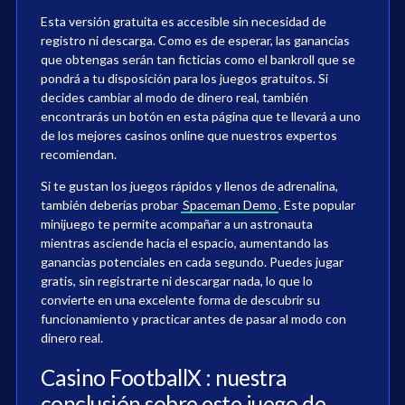
Esta versión gratuita es accesible sin necesidad de
registro ni descarga. Como es de esperar, las ganancias
que obtengas serán tan ficticias como el bankroll que se
pondrá a tu disposición para los juegos gratuitos. Si
decides cambiar al modo de dinero real, también
encontrarás un botón en esta página que te llevará a uno
de los mejores casinos online que nuestros expertos
recomiendan.
Si te gustan los juegos rápidos y llenos de adrenalina,
también deberías probar
Spaceman Demo
. Este popular
minijuego te permite acompañar a un astronauta
mientras asciende hacia el espacio, aumentando las
ganancias potenciales en cada segundo. Puedes jugar
gratis, sin registrarte ni descargar nada, lo que lo
convierte en una excelente forma de descubrir su
funcionamiento y practicar antes de pasar al modo con
dinero real.
Casino FootballX : nuestra
conclusión sobre este juego de