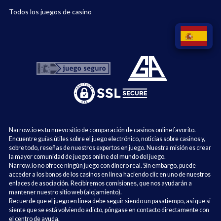
Todos los juegos de casino
Narrow.io es tu nuevo sitio de comparación de casinos online favorito.
Encuentre guías útiles sobre el juego electrónico, noticias sobre casinos y,
sobre todo, reseñas de nuestros expertos en juego. Nuestra misión es crear
la mayor comunidad de juegos online del mundo del juego.
Narrow.io no ofrece ningún juego con dinero real. Sin embargo, puede
acceder a los bonos de los casinos en línea haciendo clic en uno de nuestros
enlaces de asociación. Recibiremos comisiones, que nos ayudarán a
mantener nuestro sitio web (alojamiento).
Recuerde que el juego en línea debe seguir siendo un pasatiempo, así que si
siente que se está volviendo adicto, póngase en contacto directamente con
el centro de ayuda.