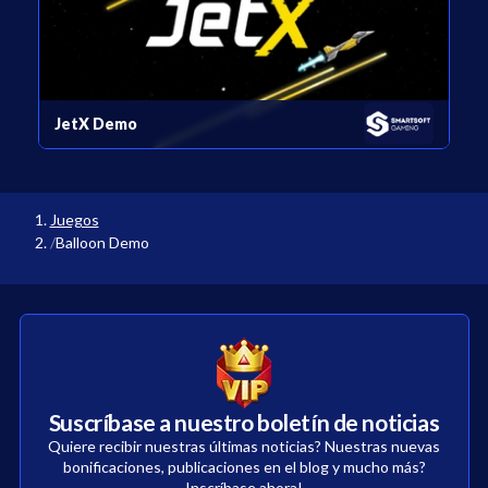
JetX Demo
Juegos
Balloon Demo
Suscríbase a nuestro boletín de noticias
Quiere recibir nuestras últimas noticias? Nuestras nuevas
bonificaciones, publicaciones en el blog y mucho más?
Inscríbase ahora!