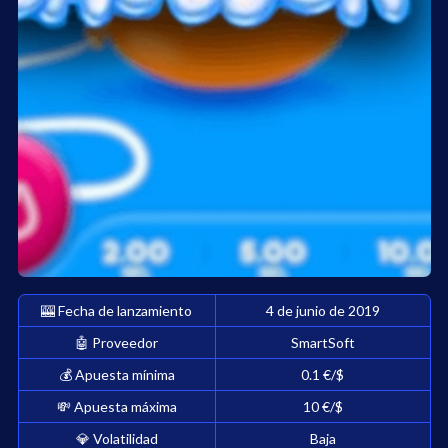
¡Inicia Balloon y juega gratis!
🎰
Fecha de lanzamiento
4 de junio de 2019
🤖
Proveedor
SmartSoft
💰
Apuesta mínima
0.1 €/$
💸
Apuesta máxima
10 €/$
💎
Volatilidad
Baja