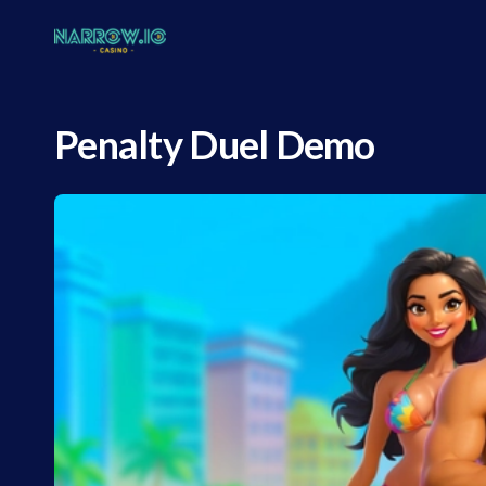
Penalty Duel Demo
Jugar por dinero real en 