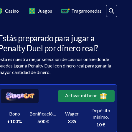
Casino
Juegos
Tragamonedas
Estás preparado para jugar a
Penalty Duel por dinero real?
Esta es nuestra mejor selección de casinos online donde
puedes jugar a Penalty Duel con dinero real para ganar la
mayor cantidad de dinero.
Activar mi bono
Depósito
Bono
Bonificación máx..
Wager
mínimo.
+100%
500 €
X35
10 €