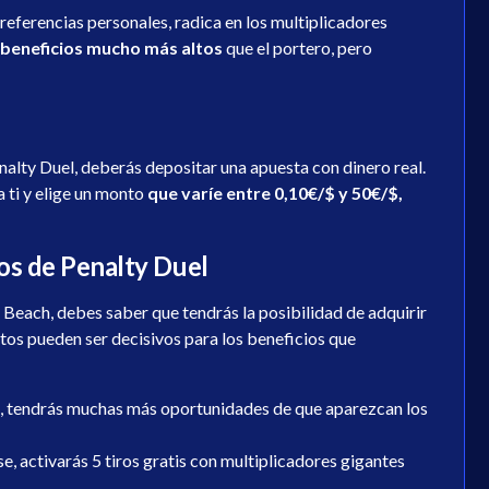
referencias personales, radica en los multiplicadores
 beneficios mucho más altos
que el portero, pero
nalty Duel, deberás depositar una apuesta con dinero real.
a ti y elige un monto
que varíe entre 0,10€/$ y 50€/$,
vos de Penalty Duel
 Beach, debes saber que tendrás la posibilidad de adquirir
stos pueden ser decisivos para los beneficios que
l, tendrás muchas más oportunidades de que aparezcan los
, activarás 5 tiros gratis con multiplicadores gigantes