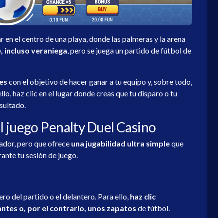
r en el centro de una playa, donde las palmeras y la arena
, incluso veraniega
, pero se juega un partido de fútbol de
es
con el objetivo de hacer ganar a tu equipo y, sobre todo,
lo, haz clic en el lugar donde creas que tu disparo o tu
sultado.
l juego Penalty Duel Casino
ador, pero que ofrece
una jugabilidad ultra simple
que
rante tu sesión de juego.
ro del partido o el delantero. Para ello,
haz clic
tes o, por el contrario, unos zapatos
de fútbol.