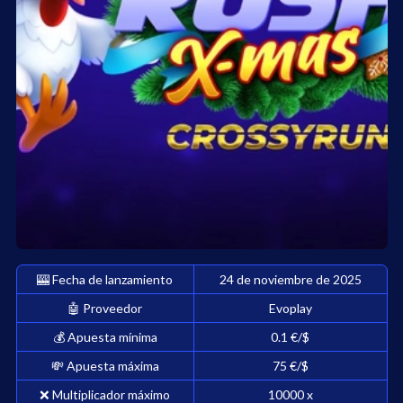
¡Lanza Uncrossable Rush XMas y juega gratis!
🎰
Fecha de lanzamiento
24 de noviembre de 2025
🤖
Proveedor
Evoplay
💰
Apuesta mínima
0.1 €/$
💸
Apuesta máxima
75 €/$
❌
Multiplicador máximo
10000
x