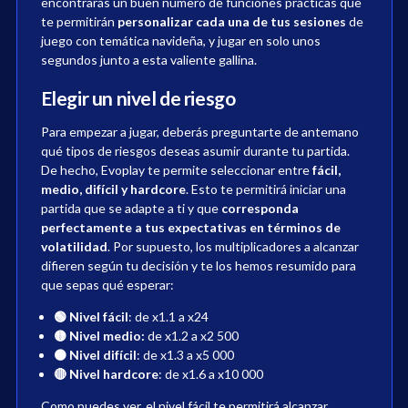
encontrarás un buen número de funciones prácticas que
te permitirán
personalizar cada una de tus sesiones
de
juego con temática navideña, y jugar en solo unos
segundos junto a esta valiente gallina.
Elegir un nivel de riesgo
Para empezar a jugar, deberás preguntarte de antemano
qué tipos de riesgos deseas asumir durante tu partida.
De hecho, Evoplay te permite seleccionar entre
fácil,
medio, difícil y hardcore
. Esto te permitirá iniciar una
partida que se adapte a ti y que
corresponda
perfectamente a tus expectativas en términos de
volatilidad
. Por supuesto, los multiplicadores a alcanzar
difieren según tu decisión y te los hemos resumido para
que sepas qué esperar:
🟢 Nivel fácil
: de x1.1 a x24
🟡 Nivel medio:
de x1.2 a x2 500
🟠 Nivel difícil
: de x1.3 a x5 000
🔴 Nivel hardcore
: de x1.6 a x10 000
Como puedes ver, el nivel fácil te permitirá alcanzar