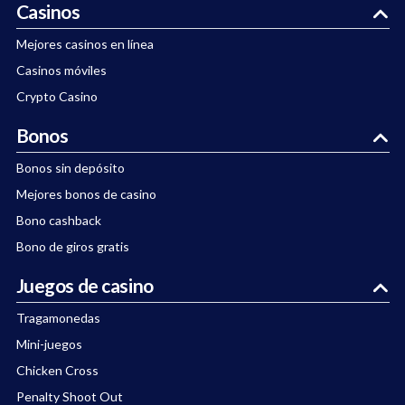
Casinos
Mejores casinos en línea
Casinos móviles
Crypto Casino
Bonos
Bonos sin depósito
Mejores bonos de casino
Bono cashback
Bono de giros gratis
Juegos de casino
Tragamonedas
Mini-juegos
Chicken Cross
Penalty Shoot Out