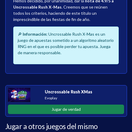
Hemos decidido, por unanimidad, dar la
nota de 4.9/5 a
Uncrossable Rush X-Mas
. Creemos que se reúnen
todos los criterios, haciendo de este título un
imprescindible de las fiestas de fin de año.
🔎
Información:
Uncrossable Rush X-Mas es un
juego de apuestas sometido a un algoritmo aleatorio
RNG en el que es posible perder tu apuesta. Juega
de manera responsable.
Uncrossable Rush XMas
Evoplay
Jugar de verdad
Jugar a otros juegos del mismo