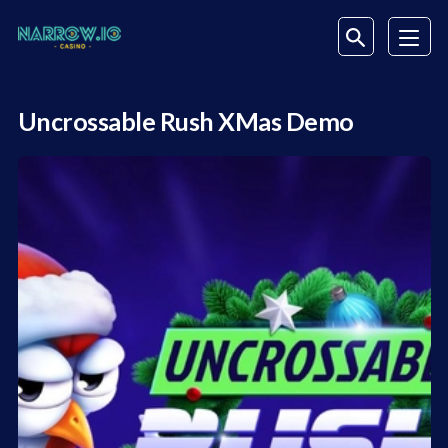
Uncrossable Rush XMas Demo
Jugar por dinero real en Uncrossable Rush XMas ▷ Bono de
1000€/$