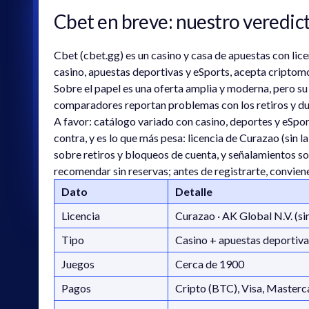
Cbet en breve: nuestro veredic
Cbet (cbet.gg) es un casino y casa de apuestas con li
casino, apuestas deportivas y eSports, acepta criptomo
Sobre el papel es una oferta amplia y moderna, pero su 
comparadores reportan problemas con los retiros y duda
A favor: catálogo variado con casino, deportes y eSpo
contra, y es lo que más pesa: licencia de Curazao (sin 
sobre retiros y bloqueos de cuenta, y señalamientos so
recomendar sin reservas; antes de registrarte, conviene
Dato
Detalle
Licencia
Curazao · AK Global N.V. (si
Tipo
Casino + apuestas deportiva
Juegos
Cerca de 1900
Pagos
Cripto (BTC), Visa, Mastercar