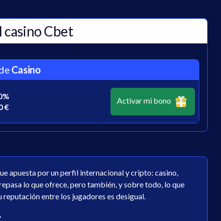
l casino
Cbet
de
Casino
0%
Activar mi bono
0 €
e apuesta por un perfil internacional y cripto: casino,
epasa lo que ofrece, pero también, y sobre todo, lo que
 reputación entre los jugadores es desigual.
t