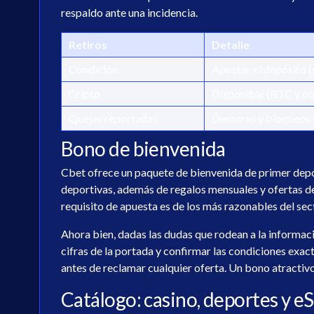
respaldo ante una incidencia.
Retiros
Detalle
Condición
Apostar el depósito (x
Cripto
Disponible (BTC y ot
Quejas reportadas
Demoras y bloqueos d
Bono de bienvenida
Cbet ofrece un paquete de bienvenida de primer depó
deportivas, además de regalos mensuales y ofertas de
requisito de apuesta es de los más razonables del sec
Ahora bien, dadas las dudas que rodean a la informaci
cifras de la portada y confirmar las condiciones exact
antes de reclamar cualquier oferta. Un bono atracti
Catálogo: casino, deportes y e