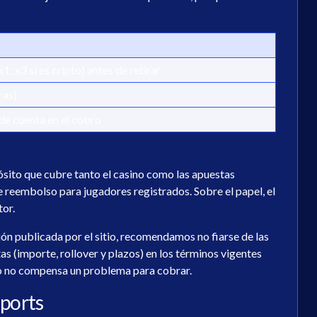
1; x3 si es cripto) antes de retirar
ras)
e cuenta en el cobro
sito que cubre tanto el casino como las apuestas
 reembolso para jugadores registrados. Sobre el papel, el
tor.
ón publicada por el sitio, recomendamos no fiarse de las
as (importe, rollover y plazos) en los términos vigentes
vo no compensa un problema para cobrar.
Sports