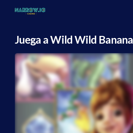
Juega a Wild Wild Banana
Juega de verdad 