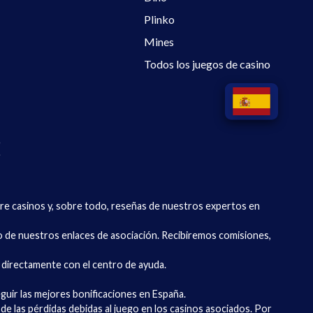
Plinko
Mines
Todos los juegos de casino
obre casinos y, sobre todo, reseñas de nuestros expertos en
no de nuestros enlaces de asociación. Recibiremos comisiones,
o directamente con el centro de ayuda.
uir las mejores bonificaciones en España.
 las pérdidas debidas al juego en los casinos asociados. Por