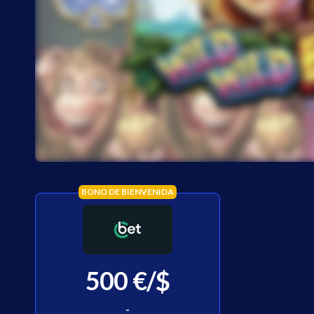
¡Juega gratis e
BONO DE BIENVENIDA
500 €/$
-