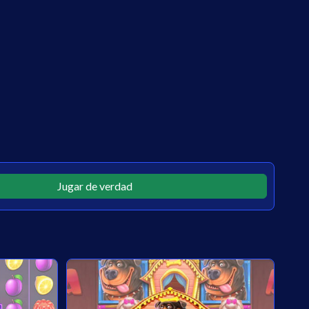
Jugar de verdad