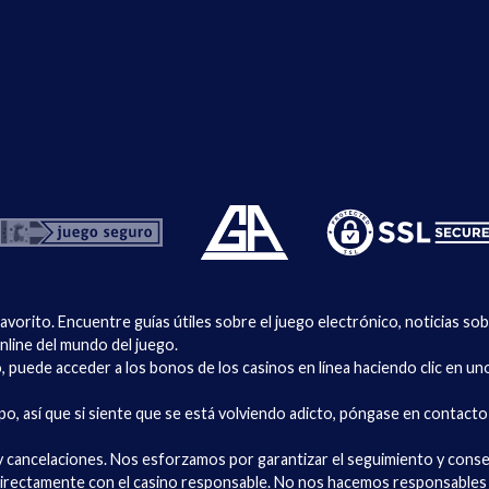
avorito. Encuentre guías útiles sobre el juego electrónico, noticias s
nline del mundo del juego.
, puede acceder a los bonos de los casinos en línea haciendo clic en u
o, así que si siente que se está volviendo adicto, póngase en contact
 cancelaciones. Nos esforzamos por garantizar el seguimiento y conseg
rectamente con el casino responsable. No nos hacemos responsables de