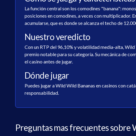
La función central son los comodines "banana": monos 
posiciones en comodines, a veces con multiplicador. E
acumularse, que es donde se alcanza el techo de 12.00
Nuestro veredicto
Con un RTP del 96,10% y volatilidad media-alta, Wild 
premio notable para su categoría. Su mecánica de com
el casino antes de jugar.
Dónde jugar
Puedes jugar a Wild Wild Bananas en casinos con ca
responsabilidad.
Preguntas mas frecuentes sobre 