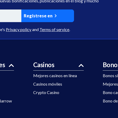
nuevas bonificaciones, publicaciones en el blog y mucho
Regístrese en
le's
Privacy policy
and
Terms of service
.
es
Casinos
Bono
Mejores casinos en línea
Bonos si
Casinos móviles
Mejores
Crypto Casino
Bono ca
Narrow
Bono de 