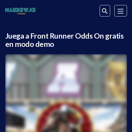
Juega a Front Runner Odds On gratis
en modo demo
Juega de verdad en Front Runner Odds On