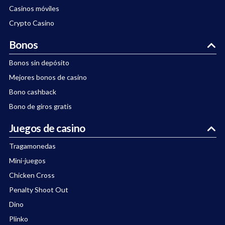
Casinos móviles
Crypto Casino
Bonos
Bonos sin depósito
Mejores bonos de casino
Bono cashback
Bono de giros gratis
Juegos de casino
Tragamonedas
Mini-juegos
Chicken Cross
Penalty Shoot Out
Dino
Plinko