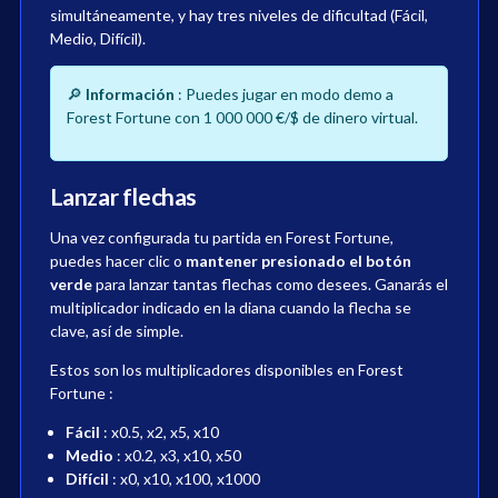
simultáneamente, y hay tres niveles de dificultad (Fácil,
Medio, Difícil).
🔎
Información
: Puedes jugar en modo demo a
Forest Fortune con 1 000 000 €/$ de dinero virtual.
Lanzar flechas
Una vez configurada tu partida en Forest Fortune,
puedes hacer clic o
mantener presionado el botón
verde
para lanzar tantas flechas como desees. Ganarás el
multiplicador indicado en la diana cuando la flecha se
clave, así de simple.
Estos son los multiplicadores disponibles en Forest
Fortune :
Fácil
: x0.5, x2, x5, x10
Medio
: x0.2, x3, x10, x50
Difícil
: x0, x10, x100, x1000