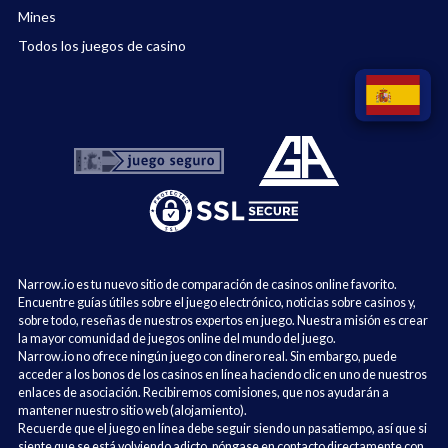
Mines
Todos los juegos de casino
Narrow.io es tu nuevo sitio de comparación de casinos online favorito.
Encuentre guías útiles sobre el juego electrónico, noticias sobre casinos y,
sobre todo, reseñas de nuestros expertos en juego. Nuestra misión es crear
la mayor comunidad de juegos online del mundo del juego.
Narrow.io no ofrece ningún juego con dinero real. Sin embargo, puede
acceder a los bonos de los casinos en línea haciendo clic en uno de nuestros
enlaces de asociación. Recibiremos comisiones, que nos ayudarán a
mantener nuestro sitio web (alojamiento).
Recuerde que el juego en línea debe seguir siendo un pasatiempo, así que si
siente que se está volviendo adicto, póngase en contacto directamente con