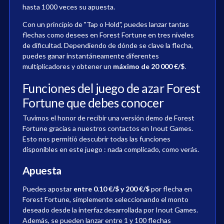
hasta 1000 veces su apuesta.
Con un principio de "Tap o Hold", puedes lanzar tantas
flechas como desees en Forest Fortune en tres niveles
de dificultad. Dependiendo de dónde se clave la flecha,
puedes ganar instantáneamente diferentes
multiplicadores y obtener un
máximo de 20 000 €/$
.
Funciones del juego de azar Forest
Fortune que debes conocer
Tuvimos el honor de recibir una versión demo de Forest
Fortune gracias a nuestros contactos en Inout Games.
Esto nos permitió descubrir todas las funciones
disponibles en este juego : nada complicado, como verás.
Apuesta
Puedes apostar
entre 0.10 €/$ y 200 €/$
por flecha en
Forest Fortune, simplemente seleccionando el monto
deseado desde la interfaz desarrollada por Inout Games.
Además, se pueden lanzar entre 1 y 100 flechas