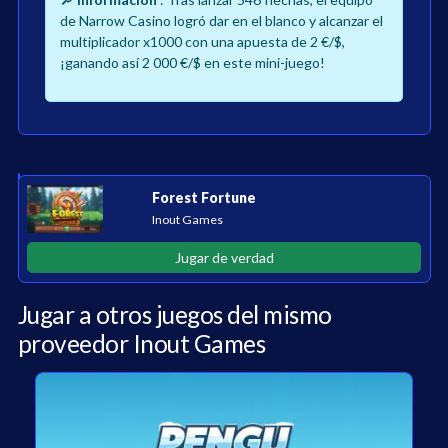
de Narrow Casino logró dar en el blanco y alcanzar el
multiplicador x1000 con una apuesta de 2 €/$,
¡ganando así 2 000 €/$ en este mini-juego!
Forest Fortune
Inout Games
Jugar de verdad
Jugar a otros juegos del mismo
proveedor Inout Games