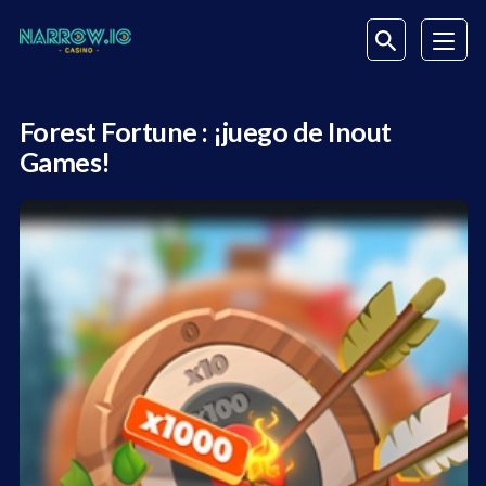
Forest Fortune : ¡juego de Inout
Games!
Jugar por dinero real en Forest Fortune ▷ Bono de 1000 €