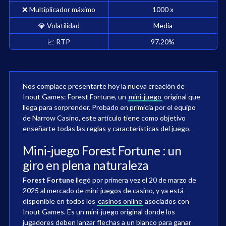
❌
Multiplicador máximo
1000
x
💎
Volatilidad
Media
📈
RTP
97.20
%
Nos complace presentarte hoy la nueva creación de
Inout Games: Forest Fortune, un
mini-juego
original que
llega para sorprender. Probado en primicia por el equipo
de Narrow Casino, este artículo tiene como objetivo
enseñarte todas las reglas y características del juego.
Mini-juego Forest Fortune : un
giro en plena naturaleza
Forest Fortune
llegó por primera vez el 20 de marzo de
2025 al mercado de mini-juegos de casino, y ya está
disponible en todos los
casinos online
asociados con
Inout Games. Es un mini-juego original donde los
jugadores deben lanzar flechas a un blanco para ganar