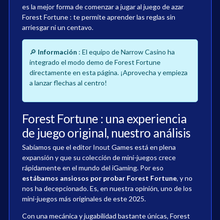
es la mejor forma de comenzar a jugar al juego de azar
Forest Fortune : te permite aprender las reglas sin
arriesgar ni un centavo.
🔎
Información
: El equipo de Narrow Casino ha
integrado el modo demo de Forest Fortune
directamente en esta página. ¡Aprovecha y empieza
a lanzar flechas al centro!
Forest Fortune : una experiencia
de juego original, nuestro análisis
Sabíamos que el editor Inout Games está en plena
expansión y que su colección de mini-juegos crece
rápidamente en el mundo del iGaming. Por eso
estábamos ansiosos por probar Forest Fortune
, y no
nos ha decepcionado. Es, en nuestra opinión, uno de los
mini-juegos más originales de este 2025.
Con una mecánica y jugabilidad bastante únicas, Forest