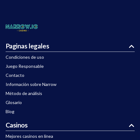
Paginas legales
Condiciones de uso
Juego Responsable
Contacto
Información sobre Narrow
Método de análisis
Glosario
Blog
Casinos
Mejores casinos en línea