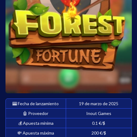
¡Lanzar Forest Fortune y jugar gratis!
🎰
Fecha de lanzamiento
19 de marzo de 2025
🤖
Proveedor
Inout Games
💰
Apuesta mínima
0.1 €/$
💸
Apuesta máxima
200 €/$