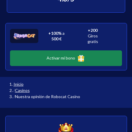
+200
+100%
a
Giros
500 €
gratis
Activar mi bono
Inicio
Casinos
Nuestra opinión de Robocat Casino