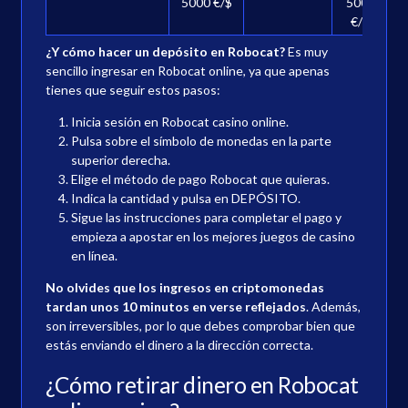
5000 €/$
5000
€/$
¿Y cómo hacer un depósito en Robocat?
Es muy
sencillo ingresar en Robocat online, ya que apenas
tienes que seguir estos pasos:
Inicia sesión en Robocat casino online.
Pulsa sobre el símbolo de monedas en la parte
superior derecha.
Elige el método de pago Robocat que quieras.
Indica la cantidad y pulsa en DEPÓSITO.
Sigue las instrucciones para completar el pago y
empieza a apostar en los mejores juegos de casino
en línea.
No olvides que los ingresos en criptomonedas
tardan unos 10 minutos en verse reflejados
. Además,
son irreversibles, por lo que debes comprobar bien que
estás enviando el dinero a la dirección correcta.
¿Cómo retirar dinero en Robocat