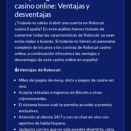
casino online: Ventajas y
desventajas
¿Todavía no sabes si abrir una cuenta en Robocat
casino España? En este análisis hemos tratado de
comentar todas las características de Robocat, ya sean
estas malas o buenas. Si todavía no tienes un panorama
completo de los pros y los contras de Robocat casino
online, a continuación ofrecemos las ventajas y
desventajas de este casino online en español:
👍 Ventajas de Robocat
:
Miles de juegos de mesa, slots y juegos de casino en
vivo.
Acepta retiradas e ingresos en Bitcoin y otras
criptomonedas.
El sistema bonus crab te permite acceder a premios
exclusivos.
Atención al cliente 24/7 y con un chat en vivo con
agentes de habla hispana.
Jackpots con los que no solo puedes divertirte, ¡sino