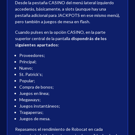
Desde la pestaña CASINO del menú lateral izquierdo
accederás, básicamente, a slots (aunque hay una
pestaña adicional para JACKPOTS en ese mismo menú),
pero también a juegos de mesa en flash.
Cuando pulses en la opción CASINO, en la parte
superior central de la pantalla
dispondrás de los
siguientes apartados
:
Proveedores;
Principal;
Nuevo;
St. Patrick’s;
Popular;
Compra de bonos;
Juegos en línea;
Megaways;
Juegos instantáneos;
Tragaperras;
Juegos de mesa.
Repasamos el rendimiento de Robocat en cada