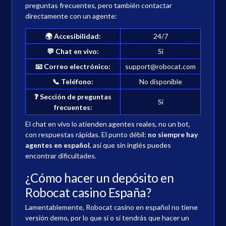
preguntas frecuentes, pero también contactar
directamente con un agente:
🌍 Accesibilidad:
24/7
💬 Chat en vivo:
Sí
📧 Correo electrónico:
support@robocat.com
📞 Teléfono:
No disponible
❓ Sección de preguntas
Sí
frecuentes:
El chat en vivo lo atienden agentes reales, no un bot,
con respuestas rápidas. El punto débil:
no siempre hay
agentes en español
, así que sin inglés puedes
encontrar dificultades.
¿Cómo hacer un depósito en
Robocat casino España?
Lamentablemente, Robocat casino en español no tiene
versión demo, por lo que sí o sí tendrás que hacer un