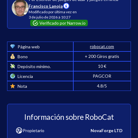
Francisco Lanoja
Modificado por última vez en
3 de julio de 2026 à 10:27
Verificado por
Narrow.io
robocat.com
Página web
+ 200 Giros gratis
Bono
10 €
Depósito mínimo.
PAGCOR
Licencia
4.8
/5
Nota
Información sobre RoboCat
Propietario
NovaForge LTD