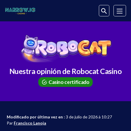
Nuestra opinión de Robocat Casino
Casino
certificado
Modificado por última vez en
:
3 de julio de 2026 à 10:27
Par
Francisco Lanoja