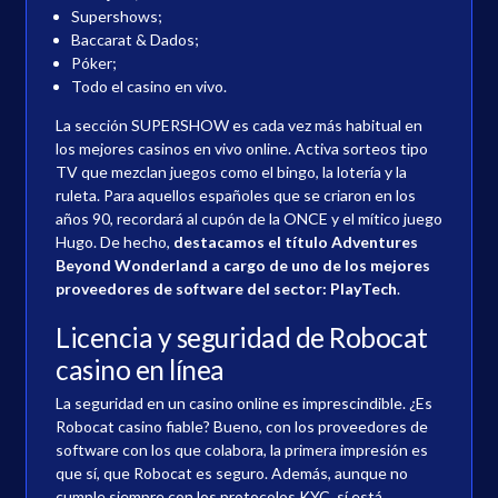
Supershows;
Baccarat & Dados;
Póker;
Todo el casino en vivo.
La sección SUPERSHOW es cada vez más habitual en
los mejores casinos en vivo online. Activa sorteos tipo
TV que mezclan juegos como el bingo, la lotería y la
ruleta. Para aquellos españoles que se criaron en los
años 90, recordará al cupón de la ONCE y el mítico juego
Hugo. De hecho,
destacamos el título Adventures
Beyond Wonderland a cargo de uno de los mejores
proveedores de software del sector: PlayTech
.
Licencia y seguridad de Robocat
casino en línea
La seguridad en un casino online es imprescindible. ¿Es
Robocat casino fiable? Bueno, con los proveedores de
software con los que colabora, la primera impresión es
que sí, que Robocat es seguro. Además, aunque no
cumple siempre con los protocolos KYC, sí está