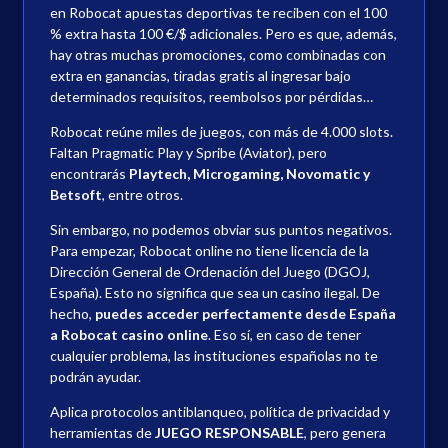
en Robocat apuestas deportivas te reciben con el 100
% extra hasta 100 €/$ adicionales. Pero es que, además,
hay otras muchas promociones, como combinadas con
extra en ganancias, tiradas gratis al ingresar bajo
determinados requisitos, reembolsos por pérdidas…
Robocat reúne miles de juegos, con más de 4.000 slots.
Faltan Pragmatic Play y Spribe (Aviator), pero
encontrarás
Playtech, Microgaming, Novomatic y
Betsoft
, entre otros.
Sin embargo, no podemos obviar sus puntos negativos.
Para empezar, Robocat online no tiene licencia de la
Dirección General de Ordenación del Juego (DGOJ,
España). Esto no significa que sea un casino ilegal. De
hecho,
puedes acceder perfectamente desde España
a Robocat casino online
. Eso sí, en caso de tener
cualquier problema, las instituciones españolas no te
podrán ayudar.
Aplica protocolos antiblanqueo, política de privacidad y
herramientas de
JUEGO RESPONSABLE
, pero genera