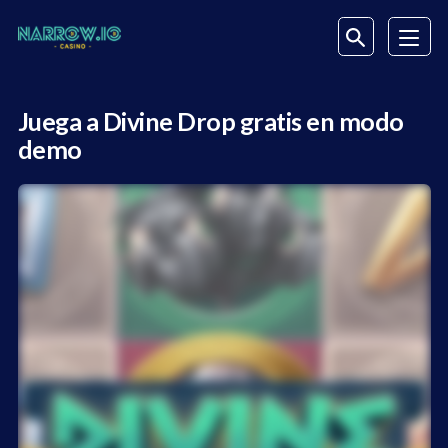
Juega a Divine Drop gratis en modo
demo
Juega de verdad en Divine Drop