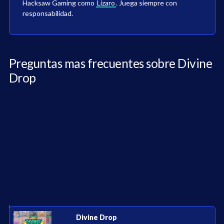
Hacksaw Gaming como
Lizaro
. Juega siempre con
responsabilidad.
Preguntas mas frecuentes sobre Divine
Drop
Divine Drop