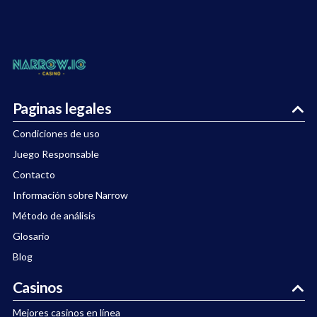
Paginas legales
Condiciones de uso
Juego Responsable
Contacto
Información sobre Narrow
Método de análisis
Glosario
Blog
Casinos
Mejores casinos en línea