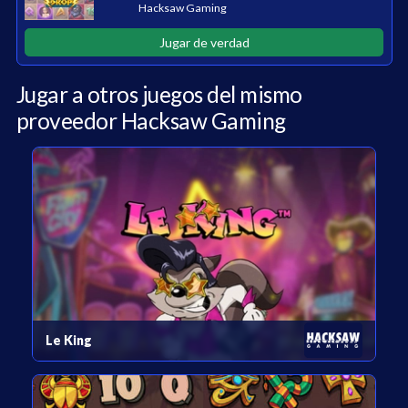
Hacksaw Gaming
Jugar de verdad
Jugar a otros juegos del mismo
proveedor Hacksaw Gaming
Le King