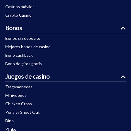
Casinos móviles
Crypto Casino
Bonos
Bonos sin depósito
Mejores bonos de casino
Bono cashback
Bono de giros gratis
Juegos de casino
Tragamonedas
Mini-juegos
Chicken Cross
Penalty Shoot Out
Dino
Plinko