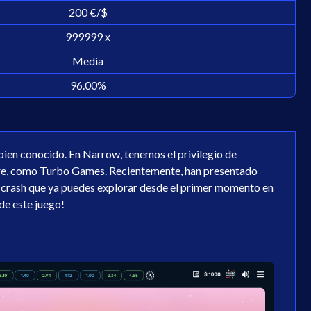
200 €/$
999999
x
Media
96.00
%
bien conocido. En Narrow, tenemos el privilegio de
bre, como Turbo Games. Recientemente, han presentado
e crash que ya puedes explorar desde el primer momento en
 de este juego!