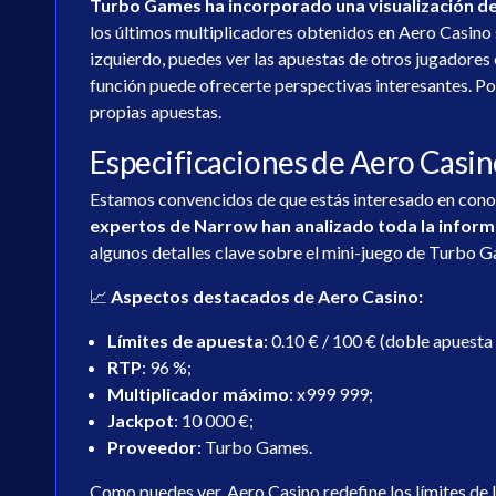
Turbo Games ha incorporado una visualización del
los últimos multiplicadores obtenidos en Aero Casino se
izquierdo, puedes ver las apuestas de otros jugadores 
función puede ofrecerte perspectivas interesantes. Po
propias apuestas.
Especificaciones de Aero Casi
Estamos convencidos de que estás interesado en conoc
expertos de Narrow han analizado toda la inform
algunos detalles clave sobre el mini-juego de Turbo 
📈
Aspectos destacados de Aero Casino:
Límites de apuesta
: 0.10 € / 100 € (doble apuesta
RTP
: 96 %;
Multiplicador máximo
: x999 999;
Jackpot
: 10 000 €;
Proveedor
: Turbo Games.
Como puedes ver, Aero Casino redefine los límites de l