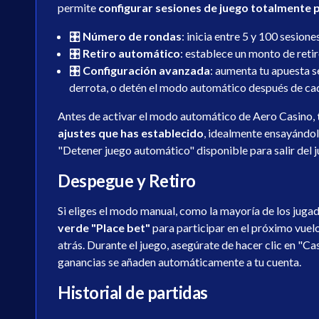
permite
configurar sesiones de juego totalmente 
🎛️
Número de rondas
: inicia entre 5 y 100 sesio
🎛️
Retiro automático
: establece un monto de reti
🎛️
Configuración avanzada
: aumenta tu apuesta s
derrota, o detén el modo automático después de ca
Antes de activar el modo automático de Aero Casino,
ajustes que has establecido
, idealmente ensayándol
"Detener juego automático" disponible para salir del j
Despegue y Retiro
Si eliges el modo manual, como la mayoría de los juga
verde "Place bet"
para participar en el próximo vuel
atrás. Durante el juego, asegúrate de hacer clic en "Ca
ganancias se añaden automáticamente a tu cuenta.
Historial de partidas