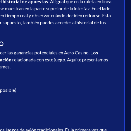
 historial de apuestas
. Al igual que en la ruleta en línea,
 muestran en la parte superior de la interfaz. En el lado
en tiempo real y observar cuándo deciden retirarse. Esta
r supuesto, también puedes acceder al historial de tus
no
er las ganancias potenciales en Aero Casino.
Los
ación
relacionada con este juego. Aquí te presentamos
Games.
 posible);
os juegos de avión tradicionales. Es la primera vez que