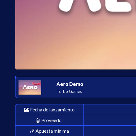
¡Lanza Aero
Aero Demo
Turbo Games
🎰
Fecha de lanzamiento
🤖
Proveedor
💰
Apuesta mínima