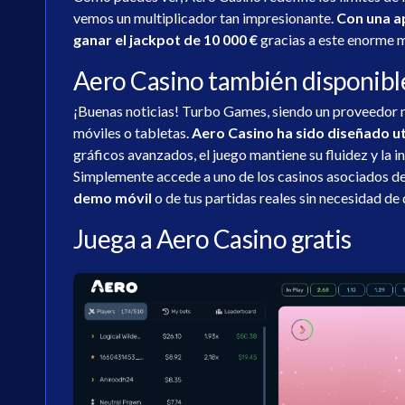
vemos un multiplicador tan impresionante.
Con una a
ganar el jackpot de 10 000 €
gracias a este enorme m
Aero Casino también disponibl
¡Buenas noticias! Turbo Games, siendo un proveedor m
móviles o tabletas.
Aero Casino ha sido diseñado u
gráficos avanzados, el juego mantiene su fluidez y la 
Simplemente accede a uno de los casinos asociados de
demo móvil
o de tus partidas reales sin necesidad de
Juega a Aero Casino gratis