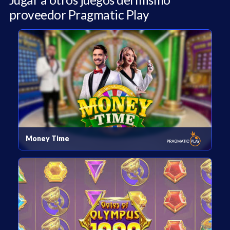
proveedor Pragmatic Play
Money Time