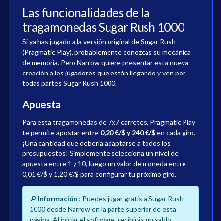
Las funcionalidades de la
tragamonedas Sugar Rush 1000
Si ya has jugado a la versión original de Sugar Rush
(Pragmatic Play), probablemente conozcas su mecánica
de memoria. Pero Narrow quiere presentar esta nueva
creación a los jugadores que están llegando y ven por
todas partes Sugar Rush 1000.
Apuesta
Para esta tragamonedas de 7x7 carretes, Pragmatic Play
te permite apostar entre
0,20 €/$ y 240 €/$
en cada giro.
¡Una cantidad que debería adaptarse a todos los
presupuestos! Simplemente selecciona un nivel de
apuesta entre 1 y 10, luego un valor de moneda entre
0,01 €/$ y 1,20 €/$ para configurar tu próximo giro.
🔎
Información
: Puedes jugar gratis a Sugar Rush
1000 desde Narrow en la parte superior de esta
página. Al iniciar el software, recibirás un saldo