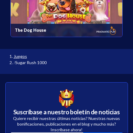
The Dog House
Juegos
Sugar Rush 1000
Suscríbase a nuestro boletín de noticias
Quiere recibir nuestras últimas noticias? Nuestras nuevas
bonificaciones, publicaciones en el blog y mucho más?
Inscríbase ahora!