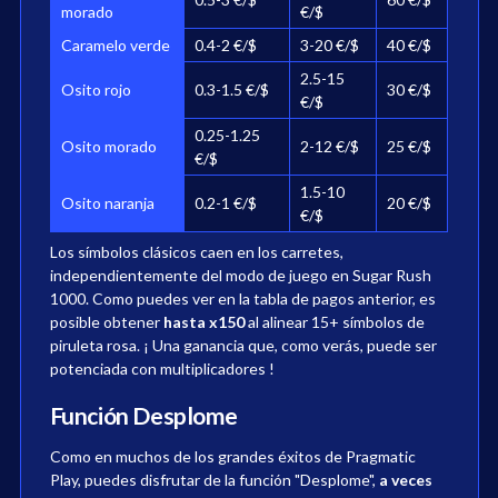
morado
€/$
Caramelo verde
0.4-2 €/$
3-20 €/$
40 €/$
2.5-15
Osito rojo
0.3-1.5 €/$
30 €/$
€/$
0.25-1.25
Osito morado
2-12 €/$
25 €/$
€/$
1.5-10
Osito naranja
0.2-1 €/$
20 €/$
€/$
Los símbolos clásicos caen en los carretes,
independientemente del modo de juego en Sugar Rush
1000. Como puedes ver en la tabla de pagos anterior, es
posible obtener
hasta x150
al alinear 15+ símbolos de
piruleta rosa. ¡ Una ganancia que, como verás, puede ser
potenciada con multiplicadores !
Función Desplome
Como en muchos de los grandes éxitos de Pragmatic
Play, puedes disfrutar de la función "Desplome",
a veces