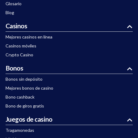
Glosario
Blog
Casinos
Mejores casinos en línea
Casinos móviles
Crypto Casino
Bonos
Bonos sin depósito
Mejores bonos de casino
Bono cashback
Bono de giros gratis
Juegos de casino
Tragamonedas