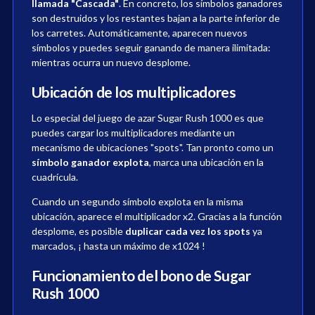
llamada "Cascada"
. En concreto, los símbolos ganadores
son destruidos y los restantes bajan a la parte inferior de
los carretes. Automáticamente, aparecen nuevos
símbolos y puedes seguir ganando de manera ilimitada:
mientras ocurra un nuevo desplome.
Ubicación de los multiplicadores
Lo especial del juego de azar Sugar Rush 1000 es que
puedes cargar los multiplicadores mediante un
mecanismo de ubicaciones "spots". Tan pronto como un
símbolo ganador explota
, marca una ubicación en la
cuadrícula.
Cuando un segundo símbolo explota en la misma
ubicación, aparece el multiplicador x2. Gracias a la función
desplome, es posible
duplicar cada vez los spots
ya
marcados, ¡ hasta un máximo de x1024 !
Funcionamiento del bono de Sugar
Rush 1000