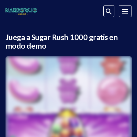
Juega a Sugar Rush 1000 gratis en
modo demo
Juega de verdad en Sugar Rush 1000