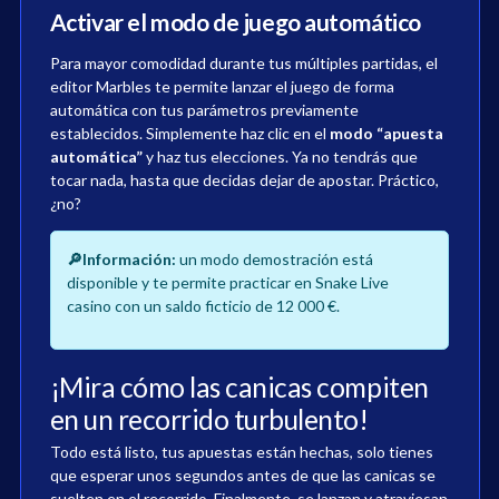
Activar el modo de juego automático
Para mayor comodidad durante tus múltiples partidas, el
editor Marbles te permite lanzar el juego de forma
automática con tus parámetros previamente
establecidos. Simplemente haz clic en el
modo “apuesta
automática”
y haz tus elecciones. Ya no tendrás que
tocar nada, hasta que decidas dejar de apostar. Práctico,
¿no?
🔎Información:
un modo demostración está
disponible y te permite practicar en Snake Live
casino con un saldo ficticio de 12 000 €.
¡Mira cómo las canicas compiten
en un recorrido turbulento!
Todo está listo, tus apuestas están hechas, solo tienes
que esperar unos segundos antes de que las canicas se
suelten en el recorrido. Finalmente, se lanzan y atraviesan