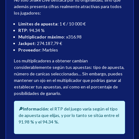
además presenta cifras realmente atractivas para todos
los jugadores:
Límites de apuesta
: 1 € / 10 000 €
RTP
: 94.34 %
Multiplicador máximo
: x316.98
Jackpot
: 274.187,79 €
Proveedor
: Marbles
Los multiplicadores a obtener cambian
considerablemente según tus apuestas: tipo de apuesta,
número de canicas seleccionadas… Sin embargo, puedes
mantener un ojo en el multiplicador que podrías ganar al
establecer tus apuestas, así como en el porcentaje de
posibilidades de ganarlo.
🔎Información:
el RTP del juego varía según el tipo
de apuesta que elijas, y por lo tanto se sitúa entre el
91.98 % y el 94.34 %.