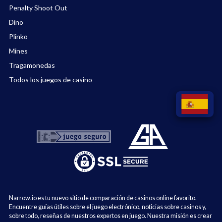
Penalty Shoot Out
Dino
Plinko
Mines
Tragamonedas
Todos los juegos de casino
Narrow.io es tu nuevo sitio de comparación de casinos online favorito.
Encuentre guías útiles sobre el juego electrónico, noticias sobre casinos y,
sobre todo, reseñas de nuestros expertos en juego. Nuestra misión es crear