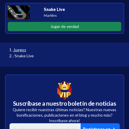
Snake Live
Marbles
Jugar de verdad
Juegos
Snake Live
Suscríbase a nuestro boletín de noticias
Quiere recibir nuestras últimas noticias? Nuestras nuevas
bonificaciones, publicaciones en el blog y mucho más?
Inscríbase ahora!