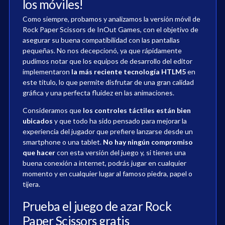
los móviles!
Como siempre, probamos y analizamos la versión móvil de
Rock Paper Scissors de InOut Games, con el objetivo de
asegurar su buena compatibilidad con las pantallas
pequeñas. No nos decepcionó, ya que rápidamente
pudimos notar que los equipos de desarrollo del editor
implementaron
la más reciente tecnología HTLM5
en
este título, lo que permite disfrutar de una gran calidad
gráfica y una perfecta fluidez en las animaciones.
Consideramos que
los controles táctiles están bien
ubicados
y que todo ha sido pensado para mejorar la
experiencia del jugador que prefiere lanzarse desde un
smartphone o una tablet.
No hay ningún compromiso
que hacer
con esta versión del juego y, si tienes una
buena conexión a internet, podrás jugar en cualquier
momento y en cualquier lugar al famoso piedra, papel o
tijera.
Prueba el juego de azar Rock
Paper Scissors gratis