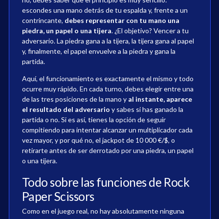
escondes una mano detrás de tu espalda y, frente a un
contrincante,
debes representar con tu mano una
piedra, un papel o una tijera
. ¿El objetivo? Vencer a tu
adversario. La piedra gana a la tijera, la tijera gana al papel
y, finalmente, el papel envuelve a la piedra y gana la
partida.
Aquí, el funcionamiento es exactamente el mismo y todo
ocurre muy rápido. En cada turno, debes elegir entre una
de las tres posiciones de la mano y
al instante, aparece
el resultado del adversario
y sabes si has ganado la
partida o no. Si es así, tienes la opción de seguir
compitiendo para intentar alcanzar un multiplicador cada
vez mayor, y por qué no, el jackpot de 10 000 €/$, o
retirarte antes de ser derrotado por una piedra, un papel
o una tijera.
Todo sobre las funciones de Rock
Paper Scissors
Como en el juego real, no hay absolutamente ninguna