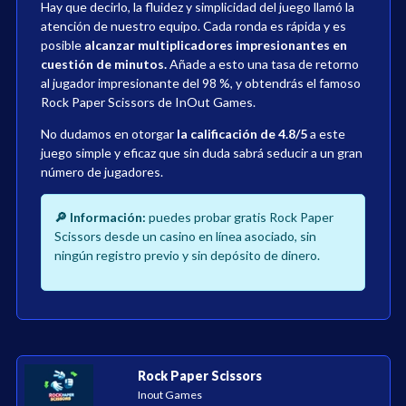
Hay que decirlo, la fluidez y simplicidad del juego llamó la
atención de nuestro equipo. Cada ronda es rápida y es
posible
alcanzar multiplicadores impresionantes en
cuestión de minutos.
Añade a esto una tasa de retorno
al jugador impresionante del 98 %, y obtendrás el famoso
Rock Paper Scissors de InOut Games.
No dudamos en otorgar
la calificación de 4.8/5
a este
juego simple y eficaz que sin duda sabrá seducir a un gran
número de jugadores.
🔎 Información:
puedes probar gratis Rock Paper
Scissors desde un casino en línea asociado, sin
ningún registro previo y sin depósito de dinero.
Rock Paper Scissors
Inout Games