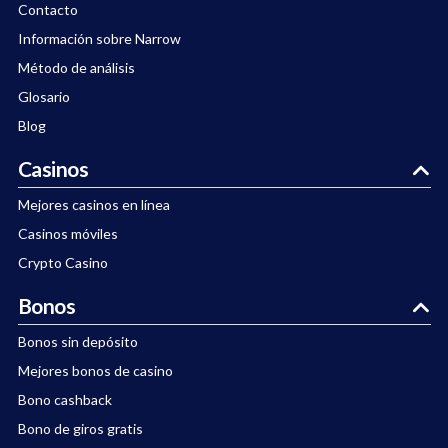
Contacto
Información sobre Narrow
Método de análisis
Glosario
Blog
Casinos
Mejores casinos en línea
Casinos móviles
Crypto Casino
Bonos
Bonos sin depósito
Mejores bonos de casino
Bono cashback
Bono de giros gratis