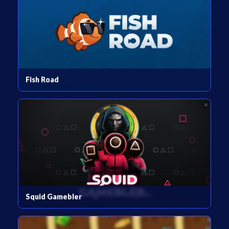
Fish Road
Squid Gamebler