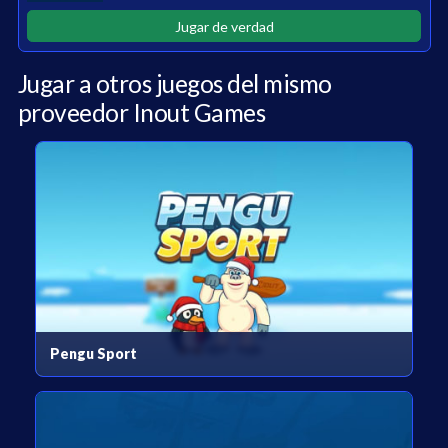
Jugar de verdad
Jugar a otros juegos del mismo
proveedor Inout Games
Pengu Sport