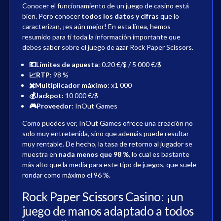
Conocer el funcionamiento de un juego de casino está
bien. Pero conocer
todos los datos y cifras
que lo
caracterizan, ¡es aún mejor! En esta línea, hemos
resumido para ti toda la información importante que
debes saber sobre el juego de azar Rock Paper Scissors.
💶Límites de apuesta
: 0.20 €/$ / 5 000 €/$
📈RTP
: 98 %
✖️Multiplicador máximo
: x1 000
💰Jackpot:
10 000 €/$
🎮Proveedor
: InOut Games
Como puedes ver, InOut Games ofrece una creación no
solo muy entretenida, sino que además puede resultar
muy rentable. De hecho, la tasa de retorno al jugador se
muestra en
nada menos que 98 %
, lo cual es bastante
más alto que la media para este tipo de juegos, que suele
rondar como máximo el 96 %.
Rock Paper Scissors Casino: ¡un
juego de manos adaptado a todos