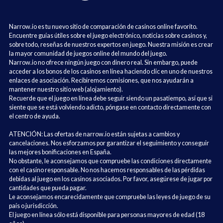
Narrow.io es tu nuevo sitio de comparación de casinos online favorito.
Encuentre guías útiles sobre el juego electrónico, noticias sobre casinos y,
sobre todo, reseñas de nuestros expertos en juego. Nuestra misión es crear
la mayor comunidad de juegos online del mundo del juego.
Narrow.io no ofrece ningún juego con dinero real. Sin embargo, puede
acceder a los bonos de los casinos en línea haciendo clic en uno de nuestros
enlaces de asociación. Recibiremos comisiones, que nos ayudarán a
mantener nuestro sitio web (alojamiento).
Recuerde que el juego en línea debe seguir siendo un pasatiempo, así que si
siente que se está volviendo adicto, póngase en contacto directamente con
el centro de ayuda.
ATENCIÓN: Las ofertas de narrow.io están sujetas a cambios y
cancelaciones. Nos esforzamos por garantizar el seguimiento y conseguir
las mejores bonificaciones en España.
No obstante, le aconsejamos que compruebe las condiciones directamente
con el casino responsable. No nos hacemos responsables de las pérdidas
debidas al juego en los casinos asociados. Por favor, asegúrese de jugar por
cantidades que pueda pagar.
Le aconsejamos encarecidamente que compruebe las leyes de juego de su
país o jurisdicción.
El juego en línea sólo está disponible para personas mayores de edad (18