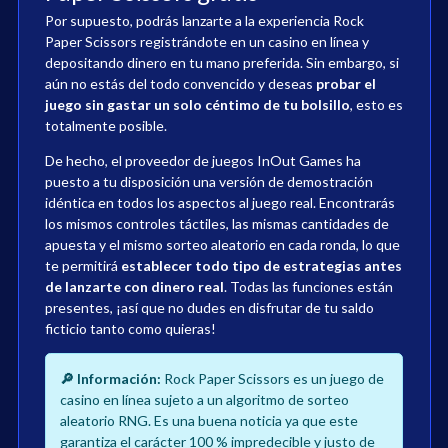
Por supuesto, podrás lanzarte a la experiencia Rock
Paper Scissors registrándote en un casino en línea y
depositando dinero en tu mano preferida. Sin embargo, si
aún no estás del todo convencido y deseas
probar el
juego sin gastar un solo céntimo de tu bolsillo
, esto es
totalmente posible.
De hecho, el proveedor de juegos InOut Games ha
puesto a tu disposición una versión de demostración
idéntica en todos los aspectos al juego real. Encontrarás
los mismos controles táctiles, las mismas cantidades de
apuesta y el mismo sorteo aleatorio en cada ronda, lo que
te permitirá
establecer todo tipo de estrategias antes
de lanzarte con dinero real
. Todas las funciones están
presentes, ¡así que no dudes en disfrutar de tu saldo
ficticio tanto como quieras!
🔎 Información:
Rock Paper Scissors es un juego de
casino en línea sujeto a un algoritmo de sorteo
aleatorio RNG. Es una buena noticia ya que este
garantiza el carácter 100 % impredecible y justo de