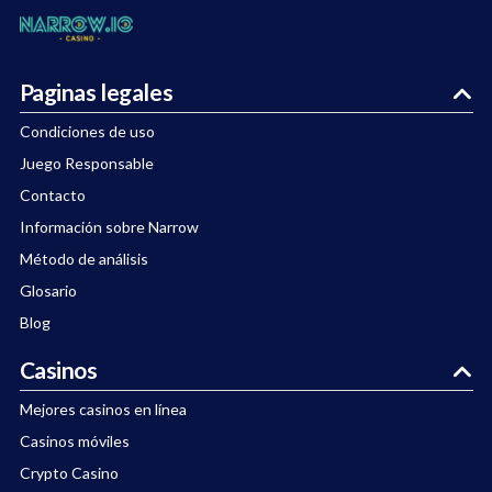
Paginas legales
Condiciones de uso
Juego Responsable
Contacto
Información sobre Narrow
Método de análisis
Glosario
Blog
Casinos
Mejores casinos en línea
Casinos móviles
Crypto Casino