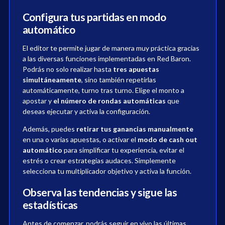
Configura tus partidas en modo
automático
El editor te permite jugar de manera muy práctica gracias
a las diversas funciones implementadas en Red Baron.
Podrás no solo realizar hasta
tres apuestas
simultáneamente
, sino también repetirlas
automáticamente, turno tras turno. Elige el monto a
apostar y
el número de rondas automáticas
que
deseas ejecutar y activa la configuración.
Además, puedes
retirar tus ganancias manualmente
en una o varias apuestas, o activar el
modo de cash out
automático
para simplificar tu experiencia, evitar el
estrés o crear estrategias audaces. Simplemente
selecciona tu multiplicador objetivo y activa la función.
Observa las tendencias y sigue las
estadísticas
Antes de comenzar, podrás seguir en vivo las últimas