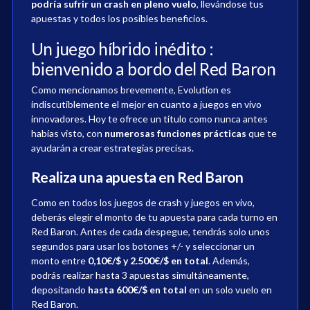
podría sufrir un crash en pleno vuelo
, llevándose tus
apuestas y todos los posibles beneficios.
Un juego híbrido inédito :
bienvenido a bordo del Red Baron
Como mencionamos brevemente, Evolution es
indiscutiblemente el mejor en cuanto a juegos en vivo
innovadores. Hoy te ofrece un título como nunca antes
habías visto, con
numerosas funciones prácticas
que te
ayudarán a crear estrategias precisas.
Realiza una apuesta en Red Baron
Como en todos los juegos de crash y juegos en vivo,
deberás elegir el monto de tu apuesta para cada turno en
Red Baron. Antes de cada despegue, tendrás solo unos
segundos para usar los botones +/- y seleccionar un
monto entre
0,10€/$ y 2.500€/$ en total
. Además,
podrás realizar hasta 3 apuestas simultáneamente,
depositando
hasta 600€/$ en total
en un solo vuelo en
Red Baron.