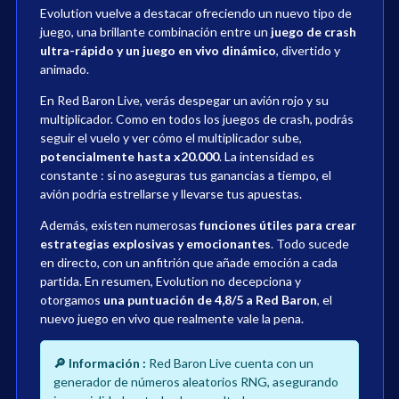
Evolution vuelve a destacar ofreciendo un nuevo tipo de
juego, una brillante combinación entre un
juego de crash
ultra-rápido y un juego en vivo dinámico
, divertido y
animado.
En Red Baron Live, verás despegar un avión rojo y su
multiplicador. Como en todos los juegos de crash, podrás
seguir el vuelo y ver cómo el multiplicador sube,
potencialmente hasta x20.000
. La intensidad es
constante : si no aseguras tus ganancias a tiempo, el
avión podría estrellarse y llevarse tus apuestas.
Además, existen numerosas
funciones útiles para crear
estrategias explosivas y emocionantes
. Todo sucede
en directo, con un anfitrión que añade emoción a cada
partida. En resumen, Evolution no decepciona y
otorgamos
una puntuación de 4,8/5 a Red Baron
, el
nuevo juego en vivo que realmente vale la pena.
🔎 Información :
Red Baron Live cuenta con un
generador de números aleatorios RNG, asegurando