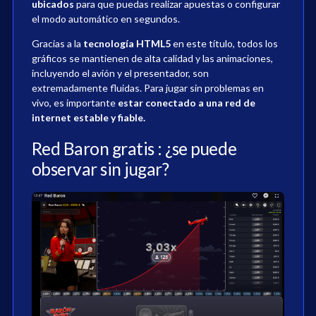
ubicados
para que puedas realizar apuestas o configurar
el modo automático en segundos.
Gracias a la
tecnología HTML5
en este título, todos los
gráficos se mantienen de alta calidad y las animaciones,
incluyendo el avión y el presentador, son
extremadamente fluidas. Para jugar sin problemas en
vivo, es importante
estar conectado a una red de
internet estable y fiable.
Red Baron gratis : ¿se puede
observar sin jugar?