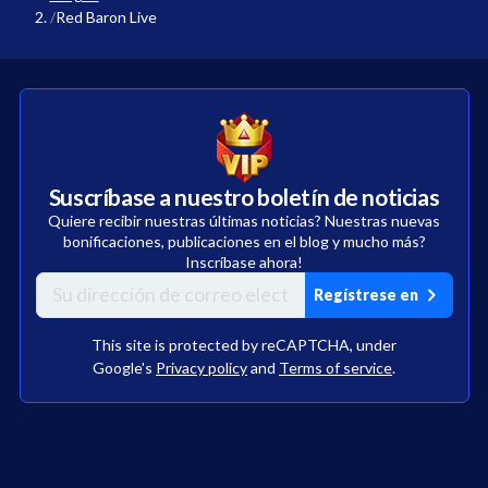
Red Baron Live
Suscríbase a nuestro boletín de noticias
Quiere recibir nuestras últimas noticias? Nuestras nuevas
bonificaciones, publicaciones en el blog y mucho más?
Inscríbase ahora!
Regístrese en
This site is protected by reCAPTCHA, under
Google's
Privacy policy
and
Terms of service
.