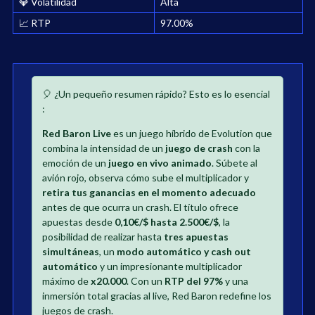
💎
Volatilidad
Alta
📈
RTP
97.00
%
🎈 ¿Un pequeño resumen rápido? Esto es lo esencial
:
Red Baron Live
es un juego híbrido de Evolution que
combina la intensidad de un
juego de crash
con la
emoción de un
juego en vivo animado
. Súbete al
avión rojo, observa cómo sube el multiplicador y
retira tus ganancias en el momento adecuado
antes de que ocurra un crash. El título ofrece
apuestas desde
0,10€/$ hasta 2.500€/$
, la
posibilidad de realizar hasta
tres apuestas
simultáneas
, un
modo automático y cash out
automático
y un impresionante multiplicador
máximo de
x20.000
. Con un
RTP del 97%
y una
inmersión total gracias al live, Red Baron redefine los
juegos de crash.