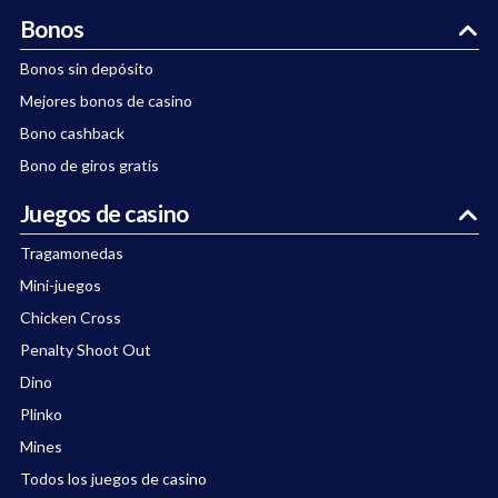
Bonos
Bonos sin depósito
Mejores bonos de casino
Bono cashback
Bono de giros gratis
Juegos de casino
Tragamonedas
Mini-juegos
Chicken Cross
Penalty Shoot Out
Dino
Plinko
Mines
Todos los juegos de casino