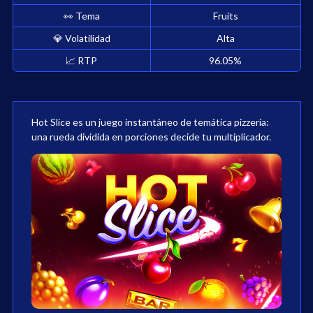
👀
Tema
Fruits
💎
Volatilidad
Alta
📈
RTP
96.05
%
Hot Slice es un juego instantáneo de temática pizzería:
una rueda dividida en porciones decide tu multiplicador.