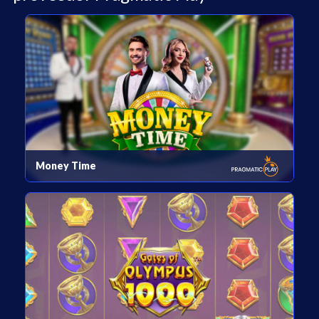
Money Time