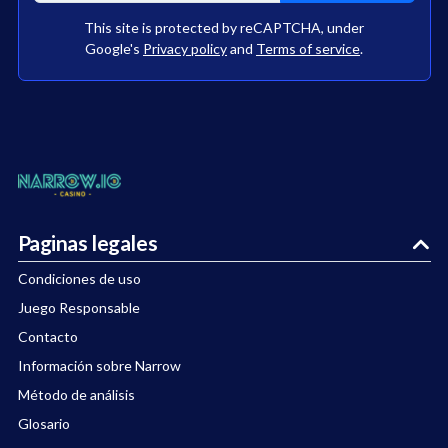
This site is protected by reCAPTCHA, under
Google's
Privacy policy
and
Terms of service
.
Paginas legales
Condiciones de uso
Juego Responsable
Contacto
Información sobre Narrow
Método de análisis
Glosario