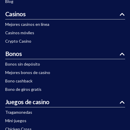
Blog
Casinos
Mejores casinos en línea
Casinos móviles
Crypto Casino
Bonos
Bonos sin depósito
Mejores bonos de casino
Bono cashback
Bono de giros gratis
Juegos de casino
Tragamonedas
Mini-juegos
Chicken Cross