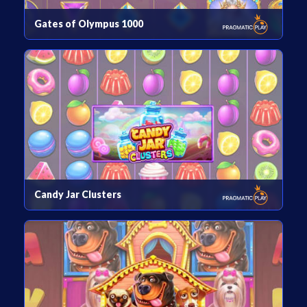
Gates of Olympus 1000
Candy Jar Clusters