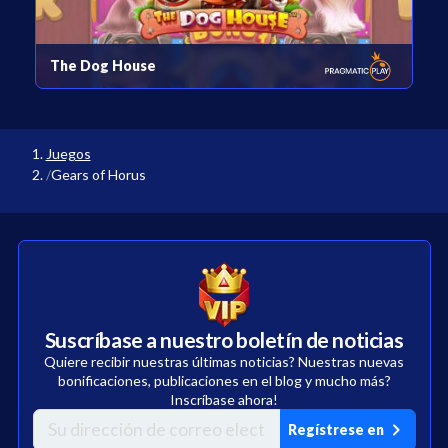
The Dog House
Juegos
Gears of Horus
Suscríbase a nuestro boletín de noticias
Quiere recibir nuestras últimas noticias? Nuestras nuevas
bonificaciones, publicaciones en el blog y mucho más?
Inscríbase ahora!
Regístrese en