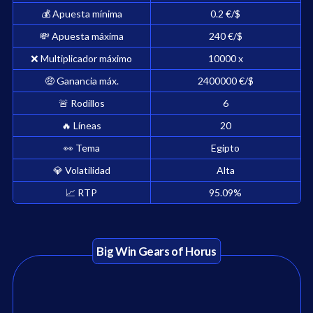
💰
Apuesta mínima
0.2 €/$
💸
Apuesta máxima
240 €/$
❌
Multiplicador máximo
10000
x
🤑
Ganancia máx.
2400000 €/$
🚨
Rodillos
6
🔥
Líneas
20
👀
Tema
Egipto
💎
Volatilidad
Alta
📈
RTP
95.09
%
Big Win Gears of Horus