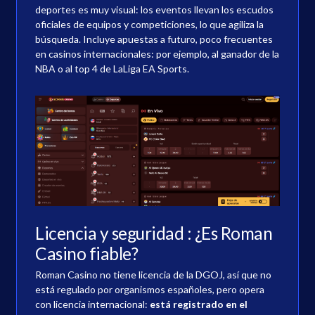
deportes es muy visual: los eventos llevan los escudos
oficiales de equipos y competiciones, lo que agiliza la
búsqueda. Incluye apuestas a futuro, poco frecuentes
en casinos internacionales: por ejemplo, al ganador de la
NBA o al top 4 de LaLiga EA Sports.
Licencia y seguridad : ¿Es Roman
Casino fiable?
Roman Casino no tiene licencia de la DGOJ, así que no
está regulado por organismos españoles, pero opera
con licencia internacional:
está registrado en el