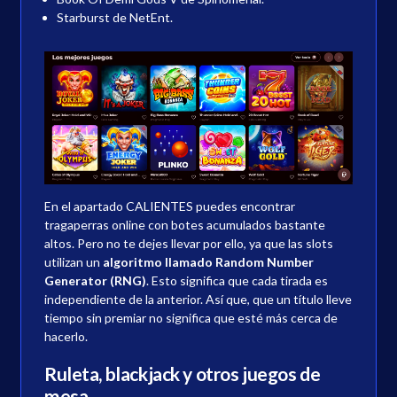
Starburst de NetEnt.
En el apartado CALIENTES puedes encontrar
tragaperras online con botes acumulados bastante
altos. Pero no te dejes llevar por ello, ya que las slots
utilizan un
algoritmo llamado Random Number
Generator (RNG)
. Esto significa que cada tirada es
independiente de la anterior. Así que, que un título lleve
tiempo sin premiar no significa que esté más cerca de
hacerlo.
Ruleta, blackjack y otros juegos de
mesa