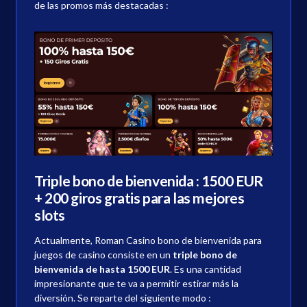
de las promos más destacadas :
Triple bono de bienvenida : 1500 EUR
+ 200 giros gratis para las mejores
slots
Actualmente, Roman Casino bono de bienvenida para
juegos de casino consiste en un
triple bono de
bienvenida de hasta 1500 EUR
. Es una cantidad
impresionante que te va a permitir estirar más la
diversión. Se reparte del siguiente modo :