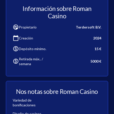
Información sobre Roman
Casino
Propietario
Terdersoft B.V.
Creación
2024
Depósito mínimo.
15 €
Retirada máx.. /
5000 €
semana
Nos notas sobre
Roman Casino
Variedad de
bonificaciones
Diseño de casinos