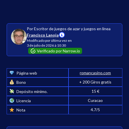
Por
Escritor de juegos de azar y juegos en línea
Francisco Lanoja
Modificado por última vez en
3 de julio de 2026 à 10:30
Verificado por
Narrow.io
romancasino.com
Página web
+ 200 Giros gratis
Bono
15 €
Depósito mínimo.
Curacao
Licencia
4.7
/5
Nota