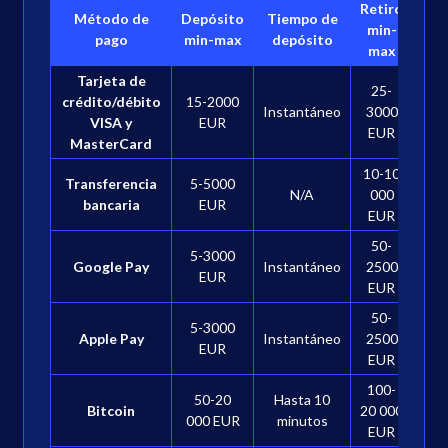
Retiro
Método de
Depósito
Tiempo de
Ti
min-
pago
min-max
depósito
de 
max
Tarjeta de
25-
crédito/débito
15-2000
2
Instantáneo
3000
VISA y
EUR
h
EUR
MasterCard
10-10
Transferencia
5-5000
2-5
N/A
000
bancaria
EUR
labo
EUR
50-
5-3000
Has
Google Pay
Instantáneo
2500
EUR
h
EUR
50-
5-3000
Has
Apple Pay
Instantáneo
2500
EUR
h
EUR
100-
50-20
Hasta 10
Has
Bitcoin
20 000
000 EUR
minutos
h
EUR