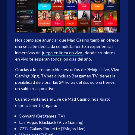
Nos complace anunciar que Mad Casino también ofrece
una sección dedicada completamente a experiencias
inmersivas de
juego en línea en vivo
, donde crupieres
en vivo te esperan todos los días del año.
Gracias a los reconocidos estudios de 7Mojos Live, Vivo
Gaming, Xpg, TVbet o incluso Betgames TV, tienes la
posibilidad de vibrar las 24 horas del día, solo si tienes
un saldo real positivo.
Cuando visitamos el Live de Mad Casino, nos gustó
especialmente jugar a:
Skyward (Betgames TV)
Las Vegas Blackjack (Vivo Gaming)
777x Galaxy Roulette (7Mojos Live)
Wheelbet (TvBet)