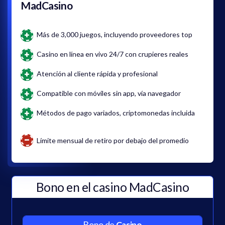
MadCasino
Más de 3,000 juegos, incluyendo proveedores top
Casino en línea en vivo 24/7 con crupieres reales
Atención al cliente rápida y profesional
Compatible con móviles sin app, vía navegador
Métodos de pago variados, criptomonedas incluida
Límite mensual de retiro por debajo del promedio
Bono en el casino
MadCasino
Bono
de
Casino