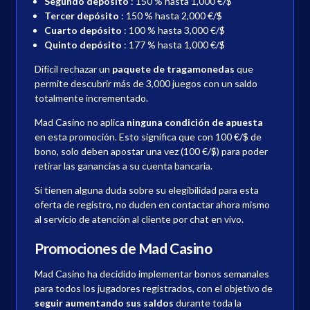
Segundo depósito
: 150 % hasta 1,000 €/$
Tercer depósito
: 150 % hasta 2,000 €/$
Cuarto depósito
: 100 % hasta 3,000 €/$
Quinto depósito
: 177 % hasta 1,000 €/$
Difícil rechazar un
paquete de tragamonedas
que
permite descubrir más de 3,000 juegos con un saldo
totalmente incrementado.
Mad Casino no aplica
ninguna condición de apuesta
en esta promoción. Esto significa que con 100 €/$ de
bono, solo deben apostar una vez (100 €/$) para poder
retirar las ganancias a su cuenta bancaria.
Si tienen alguna duda sobre su elegibilidad para esta
oferta de registro, no duden en contactar ahora mismo
al servicio de atención al cliente por chat en vivo.
Promociones de Mad Casino
Mad Casino ha decidido implementar bonos semanales
para todos los jugadores registrados, con el objetivo de
seguir aumentando sus saldos
durante toda la