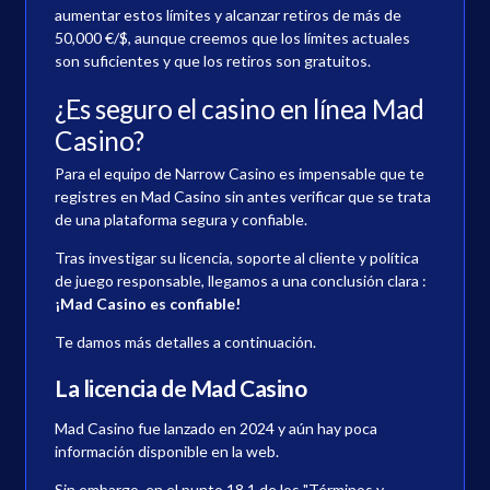
aumentar estos límites y alcanzar retiros de más de
50,000 €/$, aunque creemos que los límites actuales
son suficientes y que los retiros son gratuitos.
¿Es seguro el casino en línea Mad
Casino?
Para el equipo de Narrow Casino es impensable que te
registres en Mad Casino sin antes verificar que se trata
de una plataforma segura y confiable.
Tras investigar su licencia, soporte al cliente y política
de juego responsable, llegamos a una conclusión clara :
¡Mad Casino es confiable!
Te damos más detalles a continuación.
La licencia de Mad Casino
Mad Casino fue lanzado en 2024 y aún hay poca
información disponible en la web.
Sin embargo, en el punto 18.1 de los "Términos y