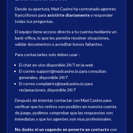
Desde su apertura, Mad Casino ha contratado agentes
francófonos para
asistirte diariamente
y responder
todas tus preguntas.
El equipo tiene acceso directo a tu cuenta mediante un
back-office, lo que les permite resolver situaciones,
validar documentos o acreditar bonos faltantes.
Para contactarles solo debes usar :
El chat en vivo disponible 24/7 en la web
El correo support@madcasino.io para consultas
generales, disponible 24/7
El correo complaints@madcasino.io para
reclamaciones, disponible 24/7
Después de intentar contactar con Mad Casino para
verificar que los retiros son posibles en nuestra cuenta
de juego, pudimos comprobar que las respuestas son
inmediatas y que los agentes son muy profesionales.
No dudes ni un segundo en ponerte en contacto
con