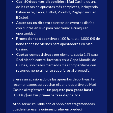
Casi 50 deportes disponibles
: Mad Casino es una
de las casas de apuestas más completas, incluyendo
Baloncesto, Tenis, Fútbol, Voleibol, Rugby o incluso
Béisbol.
Apuestas en directo
: cientos de eventos diarios
con cuotas en vivo para reaccionar a cualquier
oportunidad.
Promociones deportivas
: 100 % hasta 1,000 €/$ de
bono todos los viernes para apostadores en Mad
Casino.
Cuotas competitivas
: por ejemplo, cuota 1.79 para
Real Madrid contra Juventus en la Copa Mundial de
Clubes, uno de los mercados más competitivos con
retornos generalmente superiores al promedio.
Si eres un apasionado de las apuestas deportivas, te
recomendamos aprovechar el bono deportivo de Mad
Casino al registrarte : un paquete para
ganar hasta
3,500 €/$ en tus primeros tres depósitos
.
Al no ser acumulable con el bono para tragamonedas,
puede interesar a quienes prefieren predecir