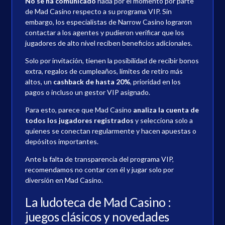
No se ha comunicado
nada por el momento por parte
de Mad Casino respecto a su programa VIP. Sin
embargo, los especialistas de Narrow Casino lograron
contactar a los agentes y pudieron verificar que los
jugadores de alto nivel reciben beneficios adicionales.
Solo por invitación, tienen la posibilidad de recibir bonos
extra, regalos de cumpleaños, límites de retiro más
altos, un
cashback de hasta 20%
, prioridad en los
pagos o incluso un gestor VIP asignado.
Para esto, parece que Mad Casino
analiza la cuenta de
todos los jugadores registrados
y selecciona solo a
quienes se conectan regularmente y hacen apuestas o
depósitos importantes.
Ante la falta de transparencia del programa VIP,
recomendamos no contar con él y jugar solo por
diversión en Mad Casino.
La ludoteca de Mad Casino :
juegos clásicos y novedades