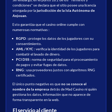
condiciones" se declara que el sitio posee una licencia
otorgada por la
jurisdicción de la Isla Autónoma de
Anjouan
.
Esto garantiza que el casino online cumple con
numerosas normativas :
RGPD
: protege los datos de los jugadores con su
consentimiento.
AML / KYC
: verifica la identidad de los jugadores para
combatir el lavado de dinero.
PCI DSS
: norma de seguridad para el procesamiento
de pagos y evitar fugas de datos.
RNG
: usa proveedores justos con algoritmos RNG
certificados.
El único punto negativo es que
no se conoce el
nombre de la empresa
detrás de Mad Casino ni quién
gestiona los datos, información que no aparece de
forma transparente en la web.
El servicio al cliente