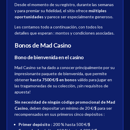
Desde el momento de su registro, durante las semanas
y para premiar su fidelidad, el sitio ofrece
múltiples
oportunidades
y parece ser especialmente generoso.
Les contamos todo a continuación, con todos los
detalles que esperan : montos y condiciones asociadas.
Bonos de Mad Casino
Bono de bienvenida en el casino
Mad Casino se ha dado a conocer principalmente por su
impresionante paquete de bienvenida, que permite
obtener
hasta 7500 €/$ en bonos
válido para jugar en
las tragamonedas de su colección, ¡sin requisitos de
apuesta!
Sin necesidad de ningún código promocional de Mad
Casino
, deben depositar un mínimo de 20 €/$ para ser
recompensados en sus primeros cinco depósitos :
Primer depósito
: 200 % hasta 500 €/$