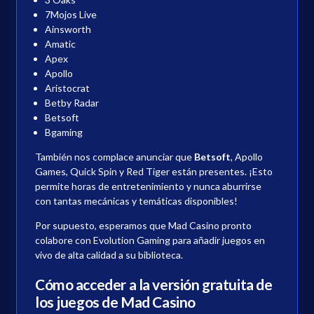
7Mojos Live
Ainsworth
Amatic
Apex
Apollo
Aristocrat
Betby Radar
Betsoft
Bgaming
También nos complace anunciar que
Betsoft
, Apollo
Games, Quick Spin y Red Tiger están presentes. ¡Esto
permite horas de entretenimiento y nunca aburrirse
con tantas mecánicas y temáticas disponibles!
Por supuesto, esperamos que Mad Casino pronto
colabore con Evolution Gaming para añadir juegos en
vivo de alta calidad a su biblioteca.
Cómo acceder a la versión gratuita de
los juegos de Mad Casino