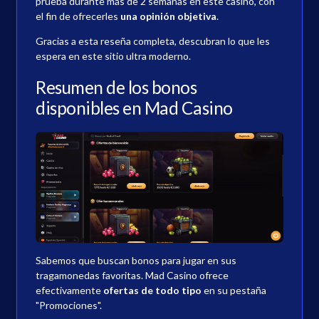
prueba durante más de 2 semanas en este casino, con
el fin de ofrecerles
una opinión objetiva
.
Gracias a esta reseña completa, descubran lo que les
espera en este sitio ultra moderno.
Resumen de los bonos
disponibles en Mad Casino
Sabemos que buscan bonos para jugar en sus
tragamonedas favoritas. Mad Casino ofrece
efectivamente
ofertas de todo tipo
en su pestaña
"Promociones".