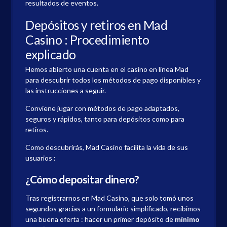
resultados de eventos.
Depósitos y retiros en Mad
Casino : Procedimiento
explicado
Hemos abierto una cuenta en el casino en línea Mad
para descubrir todos los métodos de pago disponibles y
las instrucciones a seguir.
Conviene jugar con métodos de pago adaptados,
seguros y rápidos, tanto para depósitos como para
retiros.
Como descubrirás, Mad Casino facilita la vida de sus
usuarios :
¿Cómo depositar dinero?
Tras registrarnos en Mad Casino, que solo tomó unos
segundos gracias a un formulario simplificado, recibimos
una buena oferta : hacer un primer depósito de
mínimo