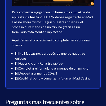
Para comenzar a jugar con un
bono sin requisitos de
apuesta de hasta 7.500 €/$
, debes registrarte en Mad
Casino ahora mismo. Según nuestras pruebas, el
proceso dura menos de un minuto gracias a un
formulario totalmente simplificado.
Aquí tienes el procedimiento completo para abrir una
cuenta :
1️⃣Ir a Madcasino.io a través de uno de nuestros
enlaces
2️⃣Hacer clic en «Registro rápido»
3️⃣Completar el formulario en menos de un minuto
4️⃣Depositar al menos 20 €/$
5️⃣Recibir el bono y comenzar a jugar en Mad Casino
Preguntas mas frecuentes sobre