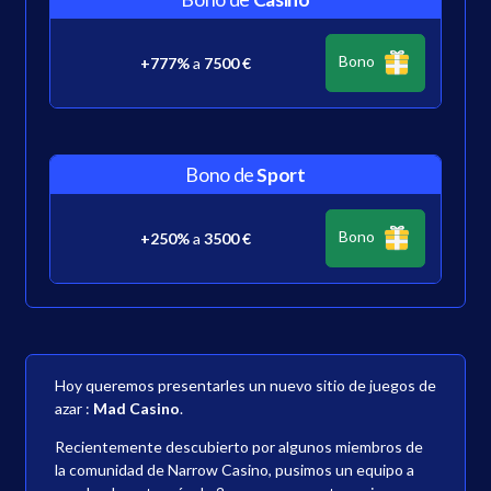
Bono
+777%
a
7500 €
Bono
de
Sport
Bono
+250%
a
3500 €
Hoy queremos presentarles un nuevo sitio de juegos de
azar :
Mad Casino
.
Recientemente descubierto por algunos miembros de
la comunidad de Narrow Casino, pusimos un equipo a