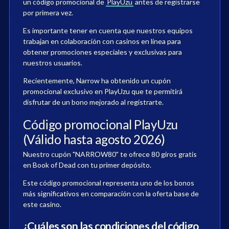
un código promocional de
PlayUzu
antes de registrarse
por primera vez.
Es importante tener en cuenta que nuestros equipos
trabajan en colaboración con casinos en línea para
obtener promociones especiales y exclusivas para
nuestros usuarios.
Recientemente, Narrow ha obtenido un cupón
promocional exclusivo en PlayUzu que te permitirá
disfrutar de un bono mejorado al registrarte.
Código promocional PlayUzu
(Válido hasta agosto 2026)
Nuestro cupón "NARROW80" te ofrece 80 giros gratis
en Book of Dead con tu primer depósito.
Este código promocional representa uno de los bonos
más significativos en comparación con la oferta base de
este casino.
¿Cuáles son las condiciones del código