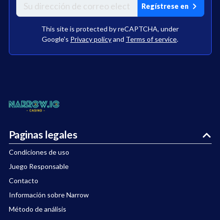
Regístrese en
This site is protected by reCAPTCHA, under
Google's
Privacy policy
and
Terms of service
.
Paginas legales
Condiciones de uso
Juego Responsable
Contacto
Información sobre Narrow
Método de análisis