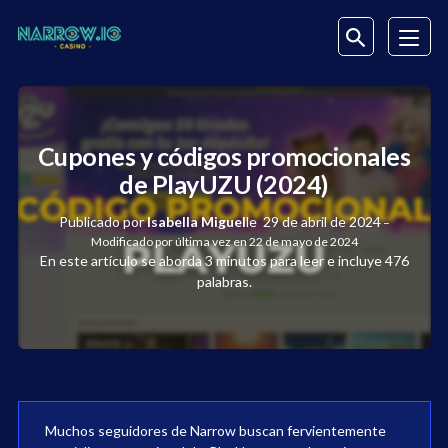
Cupones y códigos promocionales
de PlayUZU (2024)
Publicado por
Isabella Miguel
le
29 de abril de 2024
–
Modificado por última vez en
22 de mayo de 2024
En este artículo se aborda 3 minutos para leer e incluye 476
palabras.
Muchos seguidores de Narrow buscan fervientemente