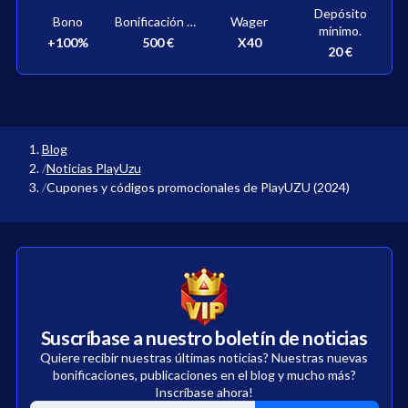
Depósito
Bono
Bonificación máx..
Wager
mínimo.
+100%
500 €
X40
20 €
Blog
Noticias PlayUzu
Cupones y códigos promocionales de PlayUZU (2024)
Suscríbase a nuestro boletín de noticias
Quiere recibir nuestras últimas noticias? Nuestras nuevas
bonificaciones, publicaciones en el blog y mucho más?
Inscríbase ahora!