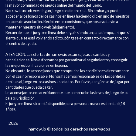
la mayor comunidad de juegos online del mundo del juego.
Narrow.io no ofrece ningún juego con dinero real. Sin embargo, puede
acceder a los bonos de los casinos en línea haciendo clic en uno de nuestros
enlaces de asociación. Recibiremos comisiones, que nos ayudarán a
mantener nuestro sitio web (alojamiento).
Recuerde que el juego en línea debe seguir siendo un pasatiempo, así que si
siente que se está volviendo adicto, póngase en contacto directamente con
el centro de ayuda.
ATENCIÓN: Las ofertas de narrow.io están sujetas a cambios y
cancelaciones. Nos esforzamos por garantizar el seguimiento y conseguir
las mejores bonificaciones en España.
No obstante, le aconsejamos que compruebe las condiciones directamente
con el casino responsable. No nos hacemos responsables de las pérdidas
debidas al juego en los casinos asociados. Por favor, asegúrese de jugar por
cantidades que pueda pagar.
Le aconsejamos encarecidamente que compruebe las leyes de juego de su
país o jurisdicción.
El juego en línea sólo está disponible para personas mayores de edad (18
años).
2026
-
narrow.io
©
todos los derechos reservados