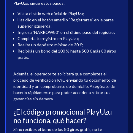
PlayUzu, sigue estos pasos:
Visita el sitio web oficial de PlayUzu;
Haz clic en el botón amarillo "Registrarse" en la parte
superior izquierda;
Ingresa "NARROW80" en el último paso del registro;
Completa tu registro en PlayUzu;
Realiza un depósito mínimo de 20 €;
Recibirás un bono del 100 % hasta 500 € más 80 giros
gratis.
Además, el operador te solicitará que completes el
proceso de verificación KYC enviando tu documento de
identidad y un comprobante de domicilio. Asegúrate de
hacerlo rápidamente para poder acceder a retirar tus
ganancias sin demora.
¿El código promocional PlayUzu
no funciona, qué hacer?
Si no recibes el bono de los 80 giros gratis, no te