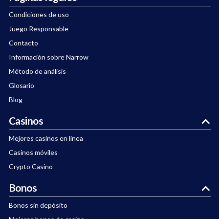
Condiciones de uso
Juego Responsable
Contacto
Información sobre Narrow
Método de análisis
Glosario
Blog
Casinos
Mejores casinos en línea
Casinos móviles
Crypto Casino
Bonos
Bonos sin depósito