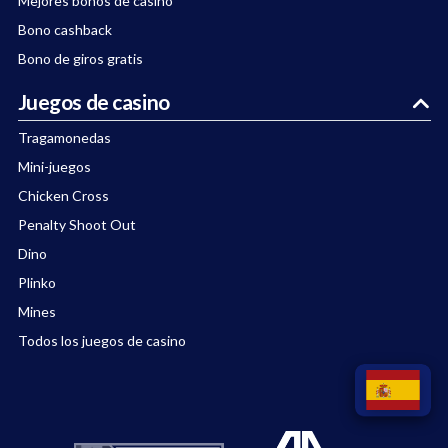
Mejores bonos de casino
Bono cashback
Bono de giros gratis
Juegos de casino
Tragamonedas
Mini-juegos
Chicken Cross
Penalty Shoot Out
Dino
Plinko
Mines
Todos los juegos de casino