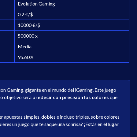
Evolution Gaming
0.2 €/$
10000 €/$
500000
x
Media
95.60
%
ion Gaming, gigante en el mundo del iGaming. Este juego
co objetivo será
predecir con precisión los colores
que
er apuestas simples, dobles e incluso triples, sobre colores
uieres un juego que te saque una sonrisa? ¡Estás en el lugar
!