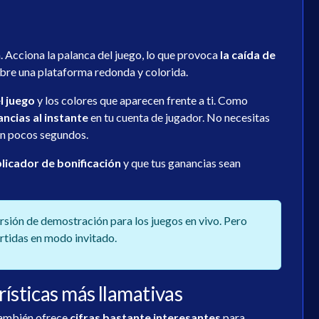
. Acciona la palanca del juego, lo que provoca
la caída de
bre una plataforma redonda y colorida.
l juego
y los colores que aparecen frente a ti. Como
ancias al instante
en tu cuenta de jugador. No necesitas
n pocos segundos.
licador de bonificación
y que tus ganancias sean
sión de demostración para los juegos en vivo. Pero
artidas en modo invitado.
ísticas más llamativas
también ofrece
cifras bastante interesantes
para