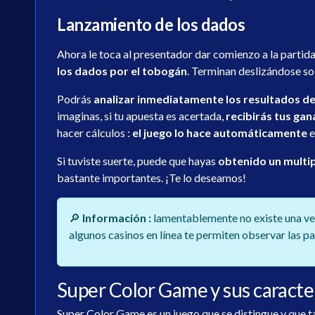
Lanzamiento de los dados
Ahora le toca al presentador dar comienzo a la partida
los dados por el tobogán
. Terminan deslizándose so
Podrás
analizar inmediatamente los resultados de
imaginas, si tu apuesta es acertada,
recibirás tus gan
hacer cálculos :
el juego lo hace automáticamente
e
Si tuviste suerte, puede que hayas
obtenido un multip
bastante importantes. ¡Te lo deseamos!
🔎
Información :
lamentablemente no existe una ver
algunos casinos en línea te permiten observar las p
Super Color Game y sus caracter
Super Color Game es un juego que se distingue y que 