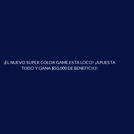
¡EL NUEVO SUPER COLOR GAME ESTÁ LOCO! ¡APUESTA
TODO Y GANA $50,000 DE BENEFICIO!