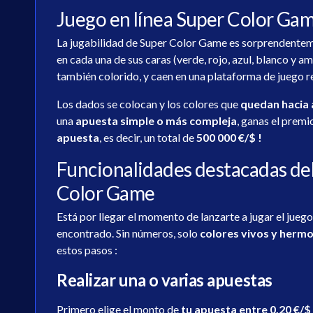
Juego en línea Super Color Game
La jugabilidad de Super Color Game es sorprendenteme
en cada una de sus caras (verde, rojo, azul, blanco y am
también colorido, y caen en una plataforma de juego 
Los dados se colocan y los colores que
quedan hacia 
una
apuesta simple o más compleja
, ganas el prem
apuesta
, es decir, un total de
500 000
€/$ !
Funcionalidades destacadas del
Color Game
Está por llegar el momento de lanzarte a jugar el jue
encontrado. Sin números, solo
colores vivos y herm
estos pasos :
Realizar una o varias apuestas
Primero elige el monto de
tu apuesta entre 0,20 €/$ 